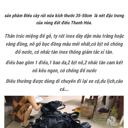
sản phầm Điếu cày rút nứa kích thước 35-50cm
là nét đặc trưng
của vùng đất điếu Thanh Hóa.
Thân trúc miệng đế gỗ,
ty rút inox dày dặn màu trắng hoặc
vàng đồng,
nõ gỗ bọc đồng mẫu mới nhất,
có bịt nõ chống
đổ nước,
có nhấc tàn inox thông giảm tắc xỉ tàn.
điếu bao gồm 1 điếu,1 bao da,2 bịt nõ,2 nhấc tàn
cam kết
nõ kêu ngon,
có chống đổ nước
Điếu thường được dùng di chuyển đi lại xe cộ,du lịch,câu
cá….