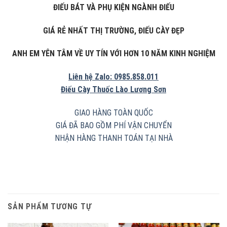
ĐIẾU BÁT VÀ PHỤ KIỆN NGÀNH ĐIẾU
GIÁ RẺ NHẤT THỊ TRƯỜNG, ĐIẾU CÀY ĐẸP
ANH EM YÊN TÂM VỀ UY TÍN VỚI HƠN 10 NĂM KINH NGHIỆM
Liên hệ Zalo: 0985.858.011
Điếu Cày Thuốc Lào Lương Sơn
GIAO HÀNG TOÀN QUỐC
GIÁ ĐÃ BAO GỒM PHÍ VẬN CHUYỂN
NHẬN HÀNG THANH TOÁN TẠI NHÀ
SẢN PHẨM TƯƠNG TỰ