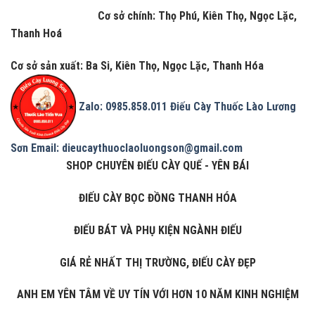
Cơ sở chính: Thọ Phú, Kiên Thọ, Ngọc Lặc,
Thanh Hoá
Cơ sở sản xuất: Ba Si, Kiên Thọ, Ngọc Lặc, Thanh Hóa
Zalo: 0985.858.011
Điếu Cày Thuốc Lào Lương
Sơn
Email: dieucaythuoclaoluongson@gmail.com
SHOP CHUYÊN ĐIẾU CÀY QUẾ - YÊN BÁI
ĐIẾU CÀY BỌC ĐỒNG THANH HÓA
ĐIẾU BÁT VÀ PHỤ KIỆN NGÀNH ĐIẾU
GIÁ RẺ NHẤT THỊ TRƯỜNG, ĐIẾU CÀY ĐẸP
ANH EM YÊN TÂM VỀ UY TÍN VỚI HƠN 10 NĂM KINH NGHIỆM