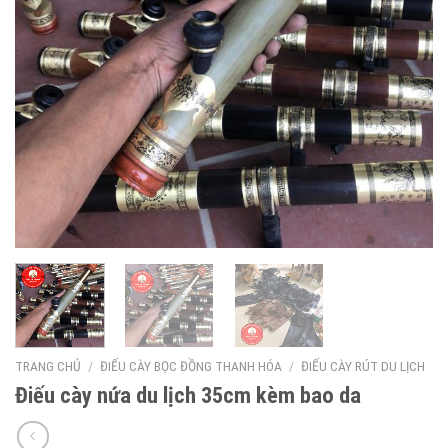
TRANG CHỦ
/
ĐIẾU CÀY BỌC ĐỒNG THANH HÓA
/
ĐIẾU CÀY RÚT DU LỊCH
Điếu cày nứa du lịch 35cm kèm bao da