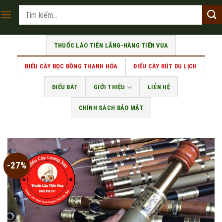
Skip
Tìm
to
kiếm:
content
THUỐC LÀO TIÊN LÃNG-HÀNG TIẾN VUA
ĐIẾU CÀY BỌC ĐỒNG THANH HÓA
ĐIẾU CÀY RÚT DU LỊCH
ĐIẾU BÁT
GIỚI THIỆU
LIÊN HỆ
CHÍNH SÁCH BẢO MẬT
-27%