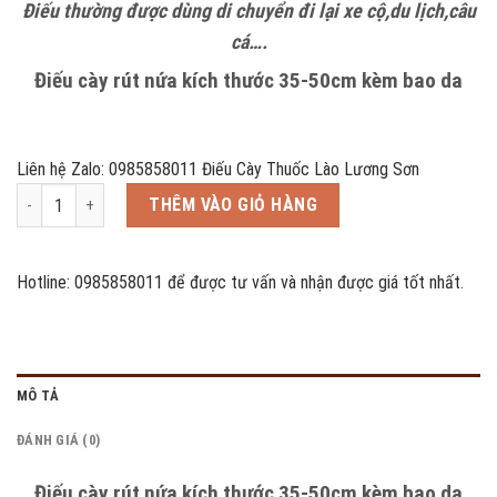
Điếu thường được dùng di chuyển đi lại xe cộ,du lịch,câu
cá….
Điếu cày rút nứa kích thước 35-50cm kèm bao da
Liên hệ Zalo: 0985858011 Điếu Cày Thuốc Lào Lương Sơn
Điếu cày nứa du lịch 35cm kèm bao da số lượng
THÊM VÀO GIỎ HÀNG
Hotline: 0985858011 để được tư vấn và nhận được giá tốt nhất.
MÔ TẢ
ĐÁNH GIÁ (0)
Điếu cày rút nứa kích thước 35-50cm kèm bao da