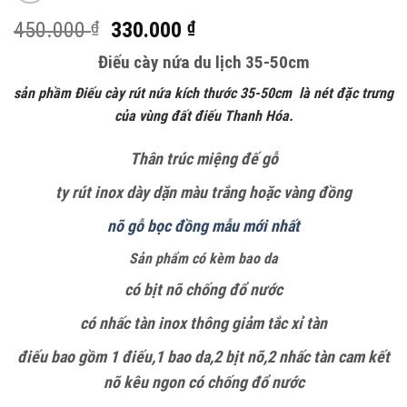
Giá
Giá
450.000
₫
330.000
₫
gốc
hiện
Điếu cày nứa du lịch 35-50cm
là:
tại
450.000 ₫.
là:
sản phầm Điếu cày rút nứa kích thước 35-50cm
là nét đặc trưng
330.000 ₫.
của vùng đất điếu Thanh Hóa.
Thân trúc miệng đế gỗ
ty rút inox dày dặn màu trắng hoặc vàng đồng
nõ gỗ bọc đồng mẫu mới nhất
Sản phẩm có kèm bao da
có bịt nõ chống đổ nước
có nhấc tàn inox thông giảm tắc xỉ tàn
điếu bao gồm 1 điếu,1 bao da,2 bịt nõ,2 nhấc tàn
cam kết
nõ kêu ngon
có chống đổ nước