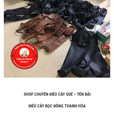
SHOP CHUYÊN ĐIẾU CÀY QUẾ – YÊN BÁI
ĐIẾU CÀY BỌC ĐỒNG THANH HÓA