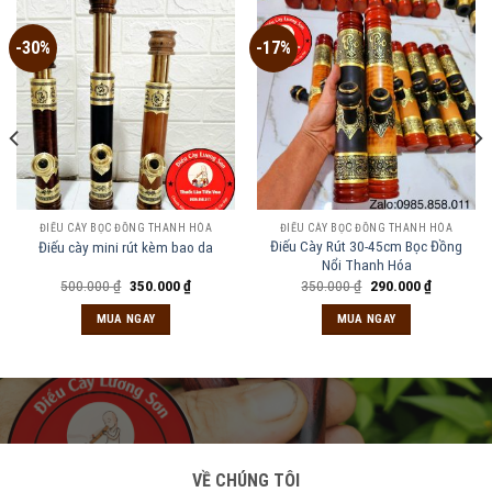
-30%
-17%
ĐIẾU CÀY BỌC ĐỒNG THANH HÓA
ĐIẾU CÀY BỌC ĐỒNG THANH HÓA
Điếu Cày Rút 30-45cm Bọc Đồng
Điếu cày mini rút kèm bao da
Nổi Thanh Hóa
Giá
Giá
Giá
Giá
500.000
₫
350.000
₫
350.000
₫
290.000
₫
gốc
hiện
gốc
hiện
là:
tại
là:
tại
MUA NGAY
MUA NGAY
500.000 ₫.
là:
350.000 ₫.
là:
₫.
350.000 ₫.
290.000 ₫
VỀ CHÚNG TÔI