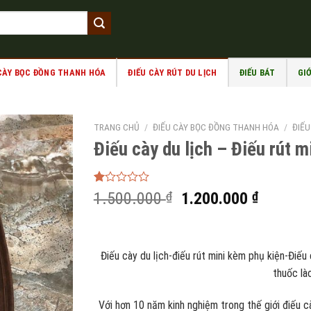
 CÀY BỌC ĐỒNG THANH HÓA
ĐIẾU CÀY RÚT DU LỊCH
ĐIẾU BÁT
GIỚ
TRANG CHỦ
/
ĐIẾU CÀY BỌC ĐỒNG THANH HÓA
/
ĐIẾU
Điếu cày du lịch – Điếu rút 
1.00
1
Giá
Giá
1.500.000
₫
1.200.000
₫
trên
gốc
hiện
5
dựa
là:
tại
trên
1.500.000 ₫.
là:
đánh
Điếu cày du lịch-điếu rút mini kèm phụ kiện-Điế
giá
1.200.0
thuốc là
Với hơn 10 năm kinh nghiệm trong thế giới điếu c