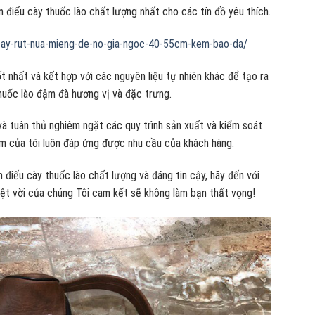
điếu cày thuốc lào chất lượng nhất cho các tín đồ yêu thích.
cay-rut-nua-mieng-de-no-gia-ngoc-40-55cm-kem-bao-da/
t nhất và kết hợp với các nguyên liệu tự nhiên khác để tạo ra
huốc lào đậm đà hương vị và đặc trưng.
và tuân thủ nghiêm ngặt các quy trình sản xuất và kiểm soát
 của tôi luôn đáp ứng được nhu cầu của khách hàng.
điếu cày thuốc lào chất lượng và đáng tin cậy, hãy đến với
ệt vời của chúng Tôi cam kết sẽ không làm bạn thất vọng!