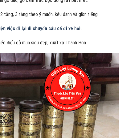
lân gỗ đào, gỗ cẩm trắc bọc đồng rất bát mắt.
2 tầng, 3 tầng theo ý muốn, kêu đanh và giòn tiếng.
ện việc đi lại di chuyển câu cá đi xe hơi.
hiếc điếu gỗ mun siêu đẹp, xuất xứ Thanh Hóa