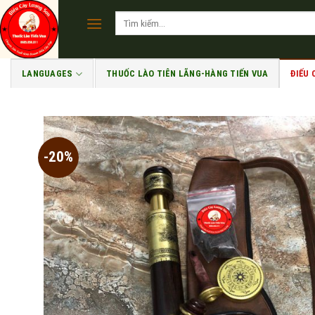
Skip
Tìm
to
kiếm:
content
LANGUAGES
THUỐC LÀO TIÊN LÃNG-HÀNG TIẾN VUA
ĐIẾU
-20%