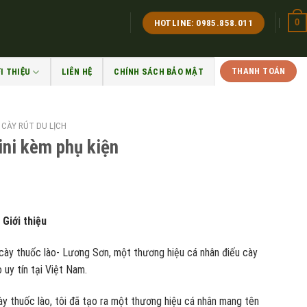
0
HOTLINE: 0985.858.011
THANH TOÁN
I THIỆU
LIÊN HỆ
CHÍNH SÁCH BẢO MẬT
 CÀY RÚT DU LỊCH
mini kèm phụ kiện
G
iới thiệu
u cày thuốc lào- Lương Sơn, một thương hiệu cá nhân điếu cày
00 ₫.
o uy tín tại Việt Nam.
ày thuốc lào, tôi đã tạo ra một thương hiệu cá nhân mang tên