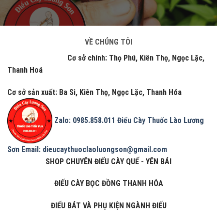
VỀ CHÚNG TÔI
Cơ sở chính: Thọ Phú, Kiên Thọ, Ngọc Lặc,
Thanh Hoá
Cơ sở sản xuất: Ba Si, Kiên Thọ, Ngọc Lặc, Thanh Hóa
Zalo: 0985.858.011
Điếu Cày Thuốc Lào Lương
Sơn
Email: dieucaythuoclaoluongson@gmail.com
SHOP CHUYÊN ĐIẾU CÀY QUẾ - YÊN BÁI
ĐIẾU CÀY BỌC ĐỒNG THANH HÓA
ĐIẾU BÁT VÀ PHỤ KIỆN NGÀNH ĐIẾU