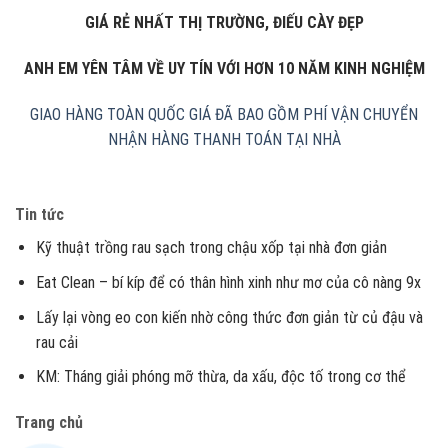
GIÁ RẺ NHẤT THỊ TRƯỜNG, ĐIẾU CÀY ĐẸP
ANH EM YÊN TÂM VỀ UY TÍN VỚI HƠN 10 NĂM KINH NGHIỆM
GIAO HÀNG TOÀN QUỐC
GIÁ ĐÃ BAO GỒM PHÍ VẬN CHUYỂN
NHẬN HÀNG THANH TOÁN TẠI NHÀ
Tin tức
Kỹ thuật trồng rau sạch trong chậu xốp tại nhà đơn giản
Eat Clean – bí kíp để có thân hình xinh như mơ của cô nàng 9x
Lấy lại vòng eo con kiến nhờ công thức đơn giản từ củ đậu và
rau cải
KM: Tháng giải phóng mỡ thừa, da xấu, độc tố trong cơ thể
Trang chủ