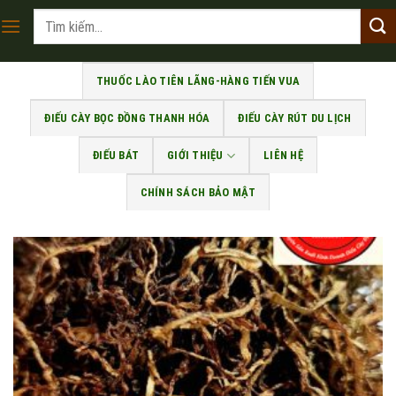
Skip
Tìm
to
kiếm:
content
THUỐC LÀO TIÊN LÃNG-HÀNG TIẾN VUA
ĐIẾU CÀY BỌC ĐỒNG THANH HÓA
ĐIẾU CÀY RÚT DU LỊCH
ĐIẾU BÁT
GIỚI THIỆU
LIÊN HỆ
CHÍNH SÁCH BẢO MẬT