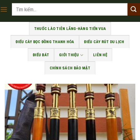
Skip
Tìm
to
kiếm:
content
THUỐC LÀO TIÊN LÃNG-HÀNG TIẾN VUA
ĐIẾU CÀY BỌC ĐỒNG THANH HÓA
ĐIẾU CÀY RÚT DU LỊCH
ĐIẾU BÁT
GIỚI THIỆU
LIÊN HỆ
CHÍNH SÁCH BẢO MẬT