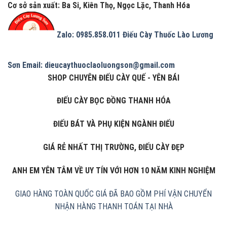
Cơ sở sản xuất: Ba Si, Kiên Thọ, Ngọc Lặc, Thanh Hóa
Zalo: 0985.858.011
Điếu Cày Thuốc Lào Lương
Sơn
Email: dieucaythuoclaoluongson@gmail.com
SHOP CHUYÊN ĐIẾU CÀY QUẾ - YÊN BÁI
ĐIẾU CÀY BỌC ĐỒNG THANH HÓA
ĐIẾU BÁT VÀ PHỤ KIỆN NGÀNH ĐIẾU
GIÁ RẺ NHẤT THỊ TRƯỜNG, ĐIẾU CÀY ĐẸP
ANH EM YÊN TÂM VỀ UY TÍN VỚI HƠN 10 NĂM KINH NGHIỆM
GIAO HÀNG TOÀN QUỐC
GIÁ ĐÃ BAO GỒM PHÍ VẬN CHUYỂN
NHẬN HÀNG THANH TOÁN TẠI NHÀ