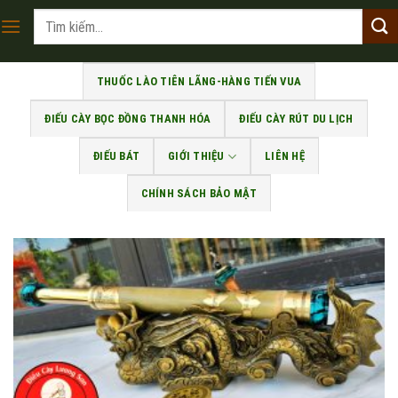
Skip
Tìm
to
kiếm:
content
THUỐC LÀO TIÊN LÃNG-HÀNG TIẾN VUA
ĐIẾU CÀY BỌC ĐỒNG THANH HÓA
ĐIẾU CÀY RÚT DU LỊCH
ĐIẾU BÁT
GIỚI THIỆU
LIÊN HỆ
CHÍNH SÁCH BẢO MẬT