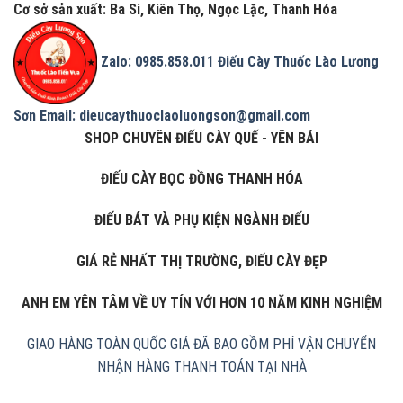
Cơ sở sản xuất: Ba Si, Kiên Thọ, Ngọc Lặc, Thanh Hóa
Zalo: 0985.858.011
Điếu Cày Thuốc Lào Lương
Sơn
Email: dieucaythuoclaoluongson@gmail.com
SHOP CHUYÊN ĐIẾU CÀY QUẾ - YÊN BÁI
ĐIẾU CÀY BỌC ĐỒNG THANH HÓA
ĐIẾU BÁT VÀ PHỤ KIỆN NGÀNH ĐIẾU
GIÁ RẺ NHẤT THỊ TRƯỜNG, ĐIẾU CÀY ĐẸP
ANH EM YÊN TÂM VỀ UY TÍN VỚI HƠN 10 NĂM KINH NGHIỆM
GIAO HÀNG TOÀN QUỐC
GIÁ ĐÃ BAO GỒM PHÍ VẬN CHUYỂN
NHẬN HÀNG THANH TOÁN TẠI NHÀ