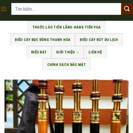
Skip
Tìm
to
kiếm:
content
THUỐC LÀO TIÊN LÃNG-HÀNG TIẾN VUA
ĐIẾU CÀY BỌC ĐỒNG THANH HÓA
ĐIẾU CÀY RÚT DU LỊCH
ĐIẾU BÁT
GIỚI THIỆU
LIÊN HỆ
CHÍNH SÁCH BẢO MẬT