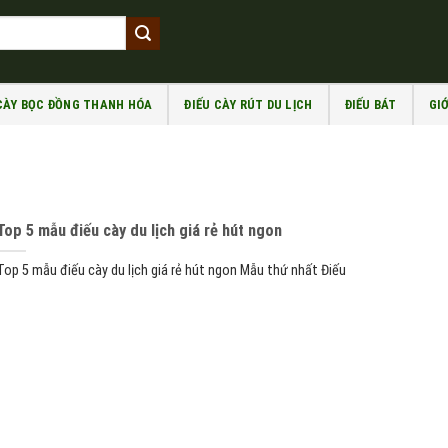
 CÀY BỌC ĐỒNG THANH HÓA
ĐIẾU CÀY RÚT DU LỊCH
ĐIẾU BÁT
GIỚ
Top 5 mẫu điếu cày du lịch giá rẻ hút ngon
Top 5 mẫu điếu cày du lịch giá rẻ hút ngon Mẫu thứ nhất Điếu