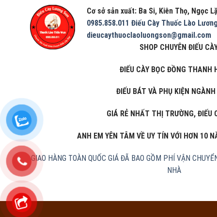
Cơ sở sản xuất: Ba Si, Kiên Thọ, Ngọc 
0985.858.011
Điếu Cày Thuốc Lào Lươn
dieucaythuoclaoluongson@gmail.com
SHOP CHUYÊN ĐIẾU CÀY
ĐIẾU CÀY BỌC ĐỒNG THANH 
ĐIẾU BÁT VÀ PHỤ KIỆN NGÀNH
GIÁ RẺ NHẤT THỊ TRƯỜNG, ĐIẾU 
ANH EM YÊN TÂM VỀ UY TÍN VỚI HƠN 10 
GIAO HÀNG TOÀN QUỐC
GIÁ ĐÃ BAO GỒM PHÍ VẬN CHUYỂ
NHÀ