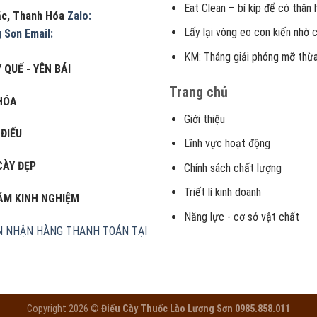
Eat Clean – bí kíp để có thân
Lặc, Thanh Hóa
Zalo:
Lấy lại vòng eo con kiến nhờ 
g Sơn
Email:
KM: Tháng giải phóng mỡ thừa
 QUẾ - YÊN BÁI
Trang chủ
HÓA
Giới thiệu
 ĐIẾU
Lĩnh vực hoạt động
CÀY ĐẸP
Chính sách chất lượng
Triết lí kinh doanh
NĂM KINH NGHIỆM
Năng lực - cơ sở vật chất
N
NHẬN HÀNG THANH TOÁN TẠI
Copyright 2026 ©
Điếu Cày Thuốc Lào Lương Sơn 0985.858.011