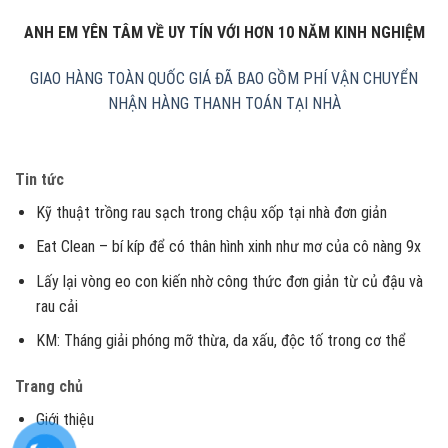
ANH EM YÊN TÂM VỀ UY TÍN VỚI HƠN 10 NĂM KINH NGHIỆM
GIAO HÀNG TOÀN QUỐC
GIÁ ĐÃ BAO GỒM PHÍ VẬN CHUYỂN
NHẬN HÀNG THANH TOÁN TẠI NHÀ
Tin tức
Kỹ thuật trồng rau sạch trong chậu xốp tại nhà đơn giản
Eat Clean – bí kíp để có thân hình xinh như mơ của cô nàng 9x
Lấy lại vòng eo con kiến nhờ công thức đơn giản từ củ đậu và
rau cải
KM: Tháng giải phóng mỡ thừa, da xấu, độc tố trong cơ thể
Trang chủ
Giới thiệu