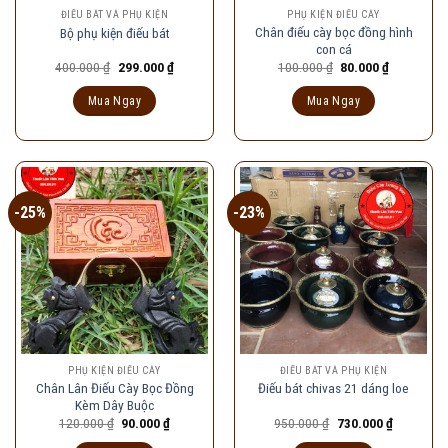
ĐIẾU BÁT VÀ PHỤ KIỆN
PHỤ KIỆN ĐIẾU CÀY
Chân điếu cày bọc đồng hình
Bộ phụ kiện điếu bát
con cá
Giá
Giá
Giá
Giá
400.000
₫
299.000
₫
100.000
₫
80.000
₫
gốc
hiện
gốc
hiện
là:
tại
là:
tại
Mua Ngay
Mua Ngay
400.000 ₫.
là:
100.000 ₫.
là:
299.000 ₫.
80.000 ₫.
-25%
-23%
PHỤ KIỆN ĐIẾU CÀY
ĐIẾU BÁT VÀ PHỤ KIỆN
Chân Lân Điếu Cày Bọc Đồng
Điếu bát chivas 21 dáng loe
Kèm Dây Buộc
Giá
Giá
Giá
Giá
120.000
₫
90.000
₫
950.000
₫
730.000
₫
gốc
hiện
gốc
hiện