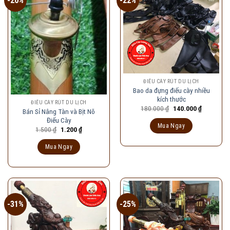
-20%
-22%
ĐIẾU CÀY RÚT DU LỊCH
Bao da đựng điếu cày nhiều
kích thước
ĐIẾU CÀY RÚT DU LỊCH
Giá
Giá
180.000
₫
140.000
₫
Bán Sỉ Nâng Tàn và Bịt Nõ
gốc
hiện
Điếu Cày
là:
tại
Mua Ngay
180.000 ₫.
là:
Giá
Giá
1.500
₫
1.200
₫
140.000 ₫
gốc
hiện
là:
tại
Mua Ngay
1.500 ₫.
là:
1.200 ₫.
-31%
-25%