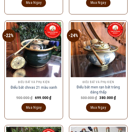
là:
tại
là:
tại
Mua Ngay
Mua Ngay
120.000 ₫.
là:
950.000 ₫.
là:
90.000 ₫.
730.000 ₫
-22%
-24%
ĐIẾU BÁT VÀ PHỤ KIỆN
ĐIẾU BÁT VÀ PHỤ KIỆN
Điếu bát men rạn bát tràng
Điếu bát chivas 21 màu xanh
dáng thấp
Giá
Giá
Giá
Giá
900.000
₫
699.000
₫
500.000
₫
380.000
₫
gốc
hiện
gốc
hiện
là:
tại
là:
tại
Mua Ngay
Mua Ngay
900.000 ₫.
là:
500.000 ₫.
là:
699.000 ₫.
380.000 ₫