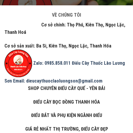
VỀ CHÚNG TÔI
Cơ sở chính: Thọ Phú, Kiên Thọ, Ngọc Lặc,
Thanh Hoá
Cơ sở sản xuất: Ba Si, Kiên Thọ, Ngọc Lặc, Thanh Hóa
Zalo: 0985.858.011
Điếu Cày Thuốc Lào Lương
Sơn
Email: dieucaythuoclaoluongson@gmail.com
SHOP CHUYÊN ĐIẾU CÀY QUẾ - YÊN BÁI
ĐIẾU CÀY BỌC ĐỒNG THANH HÓA
ĐIẾU BÁT VÀ PHỤ KIỆN NGÀNH ĐIẾU
GIÁ RẺ NHẤT THỊ TRƯỜNG, ĐIẾU CÀY ĐẸP