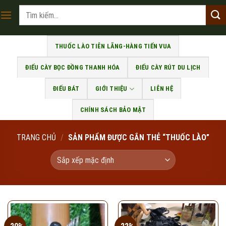
Skip
Tìm
to
kiếm:
content
THUỐC LÀO TIÊN LÃNG-HÀNG TIẾN VUA
ĐIẾU CÀY BỌC ĐỒNG THANH HÓA
ĐIẾU CÀY RÚT DU LỊCH
ĐIẾU BÁT
GIỚI THIỆU
LIÊN HỆ
CHÍNH SÁCH BẢO MẬT
TRANG CHỦ
/
SẢN PHẨM ĐƯỢC GẮN THẺ “THUỐC LÀO”