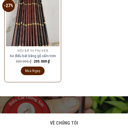
-27%
ĐIẾU BÁT VÀ PHỤ KIỆN
Xe điếu bát bằng gỗ cẩm trơn
Giá
Giá
320.000
₫
235.000
₫
gốc
hiện
là:
tại
Mua Ngay
320.000 ₫.
là:
235.000 ₫.
VỀ CHÚNG TÔI