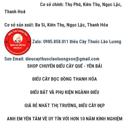
Cơ sở chính: Thọ Phú, Kiên Thọ, Ngọc Lặc,
Thanh Hoá
Cơ sở sản xuất: Ba Si, Kiên Thọ, Ngọc Lặc, Thanh Hóa
Zalo: 0985.858.011
Điếu Cày Thuốc Lào Lương
Sơn
Email: dieucaythuoclaoluongson@gmail.com
SHOP CHUYÊN ĐIẾU CÀY QUẾ - YÊN BÁI
ĐIẾU CÀY BỌC ĐỒNG THANH HÓA
ĐIẾU BÁT VÀ PHỤ KIỆN NGÀNH ĐIẾU
GIÁ RẺ NHẤT THỊ TRƯỜNG, ĐIẾU CÀY ĐẸP
ANH EM YÊN TÂM VỀ UY TÍN VỚI HƠN 10 NĂM KINH NGHIỆM