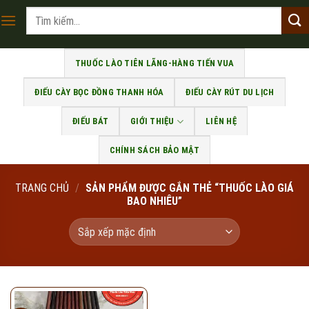
Skip
Tìm
to
kiếm:
content
THUỐC LÀO TIÊN LÃNG-HÀNG TIẾN VUA
ĐIẾU CÀY BỌC ĐỒNG THANH HÓA
ĐIẾU CÀY RÚT DU LỊCH
ĐIẾU BÁT
GIỚI THIỆU
LIÊN HỆ
CHÍNH SÁCH BẢO MẬT
TRANG CHỦ
/
SẢN PHẨM ĐƯỢC GẮN THẺ “THUỐC LÀO GIÁ
BAO NHIÊU”