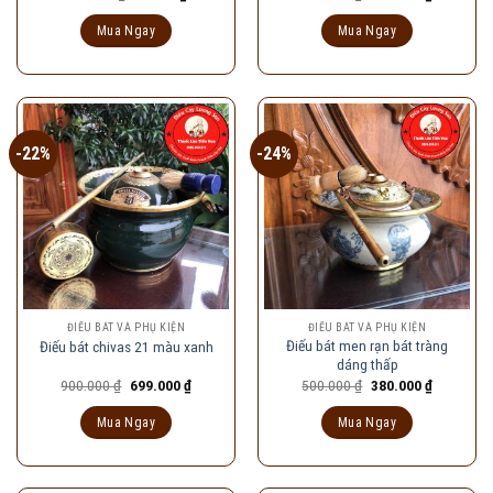
gốc
hiện
gốc
hiện
là:
tại
là:
tại
Mua Ngay
Mua Ngay
120.000 ₫.
là:
950.000 ₫.
là:
90.000 ₫.
730.000 ₫
-22%
-24%
ĐIẾU BÁT VÀ PHỤ KIỆN
ĐIẾU BÁT VÀ PHỤ KIỆN
Điếu bát men rạn bát tràng
Điếu bát chivas 21 màu xanh
dáng thấp
Giá
Giá
Giá
Giá
900.000
₫
699.000
₫
500.000
₫
380.000
₫
gốc
hiện
gốc
hiện
là:
tại
là:
tại
Mua Ngay
Mua Ngay
900.000 ₫.
là:
500.000 ₫.
là:
699.000 ₫.
380.000 ₫