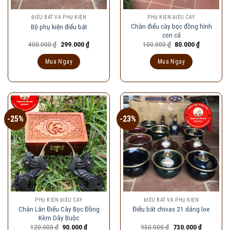
ĐIẾU BÁT VÀ PHỤ KIỆN
PHỤ KIỆN ĐIẾU CÀY
Chân điếu cày bọc đồng hình
Bộ phụ kiện điếu bát
con cá
Giá
Giá
Giá
Giá
400.000
₫
299.000
₫
100.000
₫
80.000
₫
gốc
hiện
gốc
hiện
là:
tại
là:
tại
Mua Ngay
Mua Ngay
400.000 ₫.
là:
100.000 ₫.
là:
299.000 ₫.
80.000 ₫.
-25%
-23%
PHỤ KIỆN ĐIẾU CÀY
ĐIẾU BÁT VÀ PHỤ KIỆN
Chân Lân Điếu Cày Bọc Đồng
Điếu bát chivas 21 dáng loe
Kèm Dây Buộc
Giá
Giá
Giá
Giá
120.000
₫
90.000
₫
950.000
₫
730.000
₫