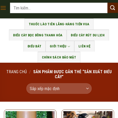
Skip
Tìm
to
kiếm:
content
THUỐC LÀO TIÊN LÃNG-HÀNG TIẾN VUA
ĐIẾU CÀY BỌC ĐỒNG THANH HÓA
ĐIẾU CÀY RÚT DU LỊCH
ĐIẾU BÁT
GIỚI THIỆU
LIÊN HỆ
CHÍNH SÁCH BẢO MẬT
TRANG CHỦ
/
SẢN PHẨM ĐƯỢC GẮN THẺ “SẢN XUẤT ĐIẾU
CÀY”