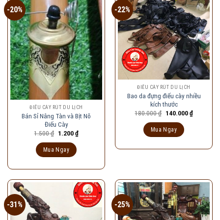
-20%
-22%
ĐIẾU CÀY RÚT DU LỊCH
Bao da đựng điếu cày nhiều
kích thước
ĐIẾU CÀY RÚT DU LỊCH
Giá
Giá
180.000
₫
140.000
₫
Bán Sỉ Nâng Tàn và Bịt Nõ
gốc
hiện
Điếu Cày
là:
tại
Mua Ngay
180.000 ₫.
là:
Giá
Giá
1.500
₫
1.200
₫
140.000 ₫
gốc
hiện
là:
tại
Mua Ngay
1.500 ₫.
là:
1.200 ₫.
-31%
-25%