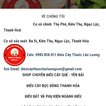
VỀ CHÚNG TÔI
Cơ sở chính: Thọ Phú, Kiên Thọ, Ngọc Lặc,
Thanh Hoá
Cơ sở sản xuất: Ba Si, Kiên Thọ, Ngọc Lặc, Thanh Hóa
Zalo: 0985.858.011
Điếu Cày Thuốc Lào Lương
Sơn
Email: dieucaythuoclaoluongson@gmail.com
SHOP CHUYÊN ĐIẾU CÀY QUẾ - YÊN BÁI
ĐIẾU CÀY BỌC ĐỒNG THANH HÓA
ĐIẾU BÁT VÀ PHỤ KIỆN NGÀNH ĐIẾU