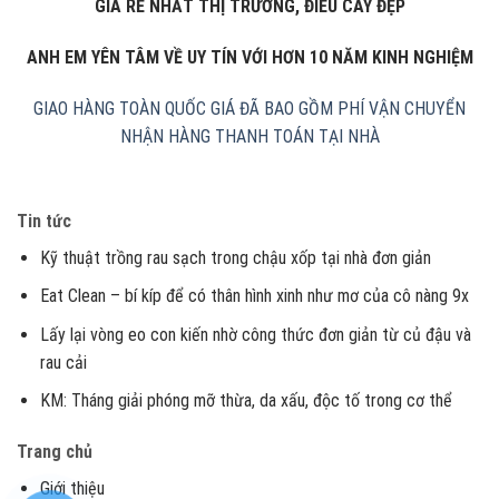
GIÁ RẺ NHẤT THỊ TRƯỜNG, ĐIẾU CÀY ĐẸP
ANH EM YÊN TÂM VỀ UY TÍN VỚI HƠN 10 NĂM KINH NGHIỆM
GIAO HÀNG TOÀN QUỐC
GIÁ ĐÃ BAO GỒM PHÍ VẬN CHUYỂN
NHẬN HÀNG THANH TOÁN TẠI NHÀ
Tin tức
Kỹ thuật trồng rau sạch trong chậu xốp tại nhà đơn giản
Eat Clean – bí kíp để có thân hình xinh như mơ của cô nàng 9x
Lấy lại vòng eo con kiến nhờ công thức đơn giản từ củ đậu và
rau cải
KM: Tháng giải phóng mỡ thừa, da xấu, độc tố trong cơ thể
Trang chủ
Giới thiệu