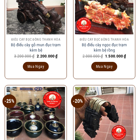
ĐIẾU CÀY BỌC ĐỒNG THANH HÓA
ĐIẾU CÀY BỌC ĐỒNG THANH HÓA
Bộ điếu cày gỗ mun đục trạm
Bộ điếu cày ngọc đục trạm
kèm bệ
kèm bệ rồng
Giá
Giá
Giá
Giá
3.200.000
₫
2.200.000
₫
2.000.000
₫
1.500.000
₫
gốc
hiện
gốc
hiện
là:
tại
là:
tại
Mua Ngay
Mua Ngay
3.200.000 ₫.
là:
2.000.000 ₫.
là:
2.200.000 ₫.
1.500.00
-25%
-20%