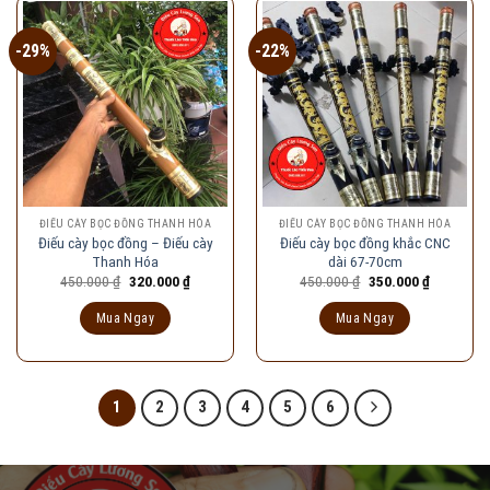
-29%
-22%
ĐIẾU CÀY BỌC ĐỒNG THANH HÓA
ĐIẾU CÀY BỌC ĐỒNG THANH HÓA
Điếu cày bọc đồng – Điếu cày
Điếu cày bọc đồng khắc CNC
Thanh Hóa
dài 67-70cm
Giá
Giá
Giá
Giá
450.000
₫
320.000
₫
450.000
₫
350.000
₫
gốc
hiện
gốc
hiện
là:
tại
là:
tại
Mua Ngay
Mua Ngay
450.000 ₫.
là:
450.000 ₫.
là:
320.000 ₫.
350.000 ₫
1
2
3
4
5
6