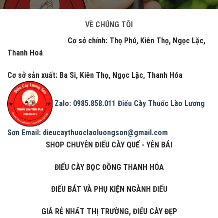
VỀ CHÚNG TÔI
Cơ sở chính: Thọ Phú, Kiên Thọ, Ngọc Lặc,
Thanh Hoá
Cơ sở sản xuất: Ba Si, Kiên Thọ, Ngọc Lặc, Thanh Hóa
Zalo: 0985.858.011
Điếu Cày Thuốc Lào Lương
Sơn
Email: dieucaythuoclaoluongson@gmail.com
SHOP CHUYÊN ĐIẾU CÀY QUẾ - YÊN BÁI
ĐIẾU CÀY BỌC ĐỒNG THANH HÓA
ĐIẾU BÁT VÀ PHỤ KIỆN NGÀNH ĐIẾU
GIÁ RẺ NHẤT THỊ TRƯỜNG, ĐIẾU CÀY ĐẸP