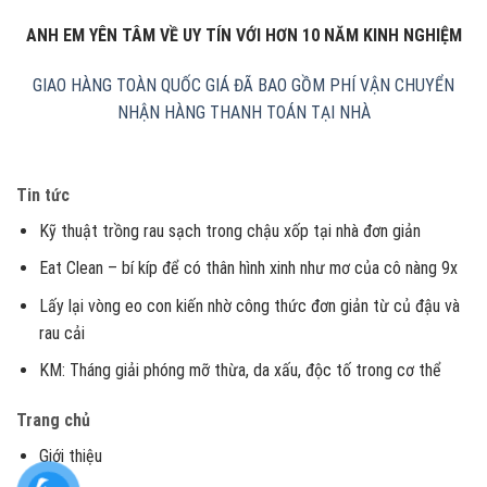
ANH EM YÊN TÂM VỀ UY TÍN VỚI HƠN 10 NĂM KINH NGHIỆM
GIAO HÀNG TOÀN QUỐC
GIÁ ĐÃ BAO GỒM PHÍ VẬN CHUYỂN
NHẬN HÀNG THANH TOÁN TẠI NHÀ
Tin tức
Kỹ thuật trồng rau sạch trong chậu xốp tại nhà đơn giản
Eat Clean – bí kíp để có thân hình xinh như mơ của cô nàng 9x
Lấy lại vòng eo con kiến nhờ công thức đơn giản từ củ đậu và
rau cải
KM: Tháng giải phóng mỡ thừa, da xấu, độc tố trong cơ thể
Trang chủ
Giới thiệu