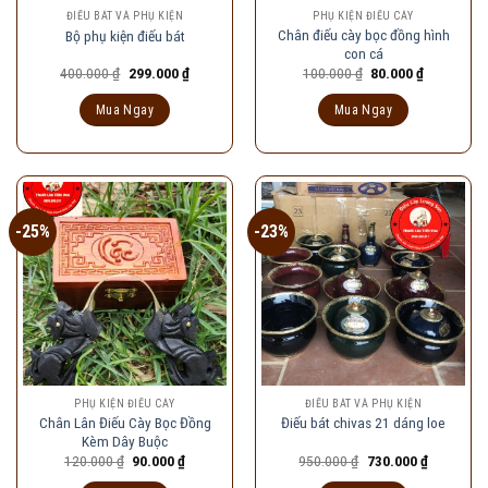
ĐIẾU BÁT VÀ PHỤ KIỆN
PHỤ KIỆN ĐIẾU CÀY
Chân điếu cày bọc đồng hình
Bộ phụ kiện điếu bát
con cá
Giá
Giá
Giá
Giá
400.000
₫
299.000
₫
100.000
₫
80.000
₫
gốc
hiện
gốc
hiện
là:
tại
là:
tại
Mua Ngay
Mua Ngay
400.000 ₫.
là:
100.000 ₫.
là:
299.000 ₫.
80.000 ₫.
-25%
-23%
PHỤ KIỆN ĐIẾU CÀY
ĐIẾU BÁT VÀ PHỤ KIỆN
Chân Lân Điếu Cày Bọc Đồng
Điếu bát chivas 21 dáng loe
Kèm Dây Buộc
Giá
Giá
Giá
Giá
120.000
₫
90.000
₫
950.000
₫
730.000
₫
gốc
hiện
gốc
hiện