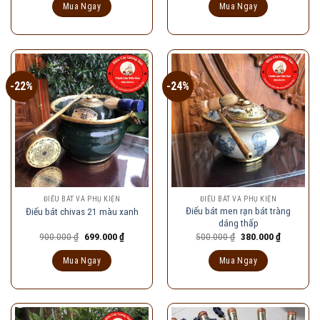
là:
tại
là:
tại
Mua Ngay
Mua Ngay
120.000 ₫.
là:
950.000 ₫.
là:
90.000 ₫.
730.000 ₫
-22%
-24%
ĐIẾU BÁT VÀ PHỤ KIỆN
ĐIẾU BÁT VÀ PHỤ KIỆN
Điếu bát men rạn bát tràng
Điếu bát chivas 21 màu xanh
dáng thấp
Giá
Giá
Giá
Giá
900.000
₫
699.000
₫
500.000
₫
380.000
₫
gốc
hiện
gốc
hiện
là:
tại
là:
tại
Mua Ngay
Mua Ngay
900.000 ₫.
là:
500.000 ₫.
là:
699.000 ₫.
380.000 ₫