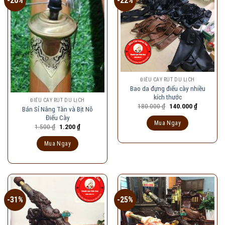
-20%
-22%
ĐIẾU CÀY RÚT DU LỊCH
Bao da đựng điếu cày nhiều
kích thước
ĐIẾU CÀY RÚT DU LỊCH
Giá
Giá
180.000
₫
140.000
₫
Bán Sỉ Nâng Tàn và Bịt Nõ
gốc
hiện
Điếu Cày
là:
tại
Mua Ngay
180.000 ₫.
là:
Giá
Giá
1.500
₫
1.200
₫
140.000 ₫
gốc
hiện
là:
tại
Mua Ngay
1.500 ₫.
là:
1.200 ₫.
-31%
-25%