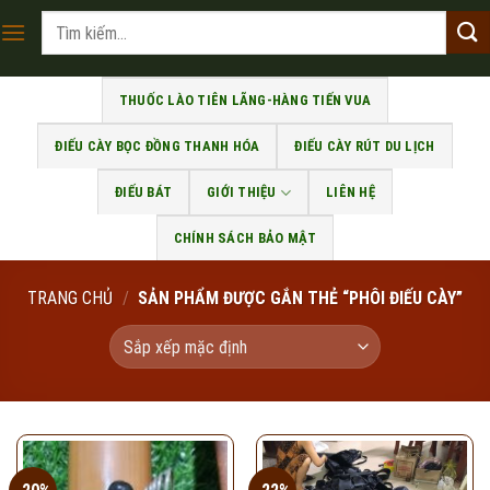
Skip
Tìm
to
kiếm:
content
THUỐC LÀO TIÊN LÃNG-HÀNG TIẾN VUA
ĐIẾU CÀY BỌC ĐỒNG THANH HÓA
ĐIẾU CÀY RÚT DU LỊCH
ĐIẾU BÁT
GIỚI THIỆU
LIÊN HỆ
CHÍNH SÁCH BẢO MẬT
TRANG CHỦ
/
SẢN PHẨM ĐƯỢC GẮN THẺ “PHÔI ĐIẾU CÀY”