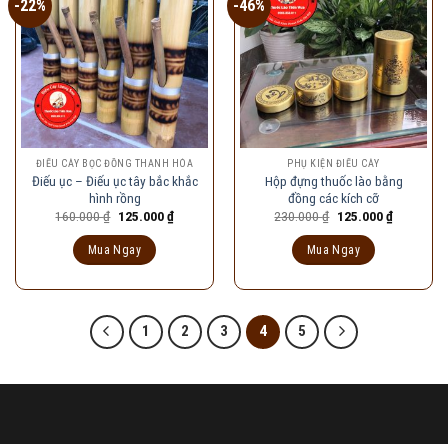
-22%
-46%
ĐIẾU CÀY BỌC ĐỒNG THANH HÓA
PHỤ KIỆN ĐIẾU CÀY
Điếu ục – Điếu ục tây bắc khắc
Hộp đựng thuốc lào bằng
hình rồng
đồng các kích cỡ
Giá
Giá
Giá
Giá
160.000
₫
125.000
₫
230.000
₫
125.000
₫
gốc
hiện
gốc
hiện
là:
tại
là:
tại
Mua Ngay
Mua Ngay
160.000 ₫.
là:
230.000 ₫.
là:
125.000 ₫.
125.000 ₫
1
2
3
4
5