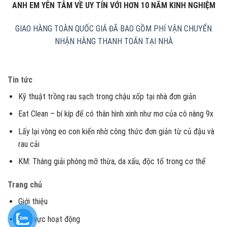
ANH EM YÊN TÂM VỀ UY TÍN VỚI HƠN 10 NĂM KINH NGHIỆM
GIAO HÀNG TOÀN QUỐC
GIÁ ĐÃ BAO GỒM PHÍ VẬN CHUYỂN
NHẬN HÀNG THANH TOÁN TẠI NHÀ
Tin tức
Kỹ thuật trồng rau sạch trong chậu xốp tại nhà đơn giản
Eat Clean – bí kíp để có thân hình xinh như mơ của cô nàng 9x
Lấy lại vòng eo con kiến nhờ công thức đơn giản từ củ đậu và
rau cải
KM: Tháng giải phóng mỡ thừa, da xấu, độc tố trong cơ thể
Trang chủ
Giới thiệu
Lĩnh vực hoạt động