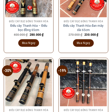
ĐIẾU CÀY BỌC ĐỒNG THANH HÓA
ĐIẾU CÀY BỌC ĐỒNG THANH HÓA
Điếu cày Thanh Hóa – Điếu
Điếu cày Thanh Hóa đan mây
bọc đồng 65cm
dài 65cm
Giá
Giá
Giá
Giá
400.000
₫
280.000
₫
270.000
₫
230.000
₫
gốc
hiện
gốc
hiện
là:
tại
là:
tại
Mua Ngay
Mua Ngay
400.000 ₫.
là:
270.000 ₫.
là:
280.000 ₫.
230.000 ₫
-30%
-19%
ĐIẾU CÀY BỌC ĐỒNG THANH HÓA
ĐIẾU CÀY BỌC ĐỒNG THANH HÓA