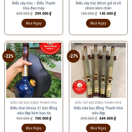
Điếu cày trúc – Điếu Thanh
Điếu cày trúc 80cm giá rẻ nõ
Hóa đan mây
nhôm kèm chân
Giá
Giá
Giá
Giá
430.000
₫
299.000
₫
180.000
₫
145.000
₫
gốc
hiện
gốc
hiện
là:
tại
là:
tại
Mua Ngay
Mua Ngay
430.000 ₫.
là:
180.000 ₫.
là:
299.000 ₫.
145.000 ₫
-22%
-27%
ĐIẾU CÀY BỌC ĐỒNG THANH HÓA
ĐIẾU CÀY BỌC ĐỒNG THANH HÓA
Điếu chai chivas 21 bọc đồng
Điếu nứa bọc đồng Thanh Hóa
siêu đẹp kèm bao da
siêu đẹp
Giá
Giá
Giá
Giá
900.000
₫
700.000
₫
890.000
₫
649.000
₫
gốc
hiện
gốc
hiện
là:
tại
là:
tại
Mua Ngay
Mua Ngay
900.000 ₫.
là:
890.000 ₫.
là: