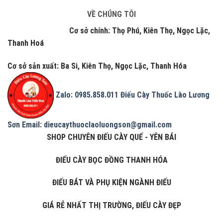
VỀ CHÚNG TÔI
Cơ sở chính: Thọ Phú, Kiên Thọ, Ngọc Lặc,
Thanh Hoá
Cơ sở sản xuất: Ba Si, Kiên Thọ, Ngọc Lặc, Thanh Hóa
Zalo: 0985.858.011
Điếu Cày Thuốc Lào Lương
Sơn
Email: dieucaythuoclaoluongson@gmail.com
SHOP CHUYÊN ĐIẾU CÀY QUẾ - YÊN BÁI
ĐIẾU CÀY BỌC ĐỒNG THANH HÓA
ĐIẾU BÁT VÀ PHỤ KIỆN NGÀNH ĐIẾU
GIÁ RẺ NHẤT THỊ TRƯỜNG, ĐIẾU CÀY ĐẸP