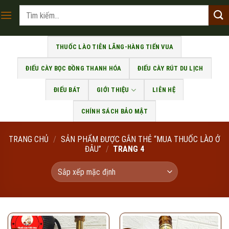
Skip
Tìm
to
kiếm:
content
THUỐC LÀO TIÊN LÃNG-HÀNG TIẾN VUA
ĐIẾU CÀY BỌC ĐỒNG THANH HÓA
ĐIẾU CÀY RÚT DU LỊCH
ĐIẾU BÁT
GIỚI THIỆU
LIÊN HỆ
CHÍNH SÁCH BẢO MẬT
TRANG CHỦ
/
SẢN PHẨM ĐƯỢC GẮN THẺ “MUA THUỐC LÀO Ở
ĐÂU”
/
TRANG 4