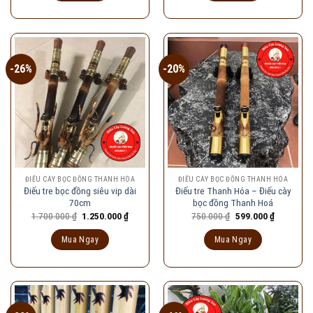
700.000 ₫.
649.000 ₫
-26%
-20%
ĐIẾU CÀY BỌC ĐỒNG THANH HÓA
ĐIẾU CÀY BỌC ĐỒNG THANH HÓA
Điếu tre bọc đồng siêu vip dài
Điếu tre Thanh Hóa – Điếu cày
70cm
bọc đồng Thanh Hoá
Giá
Giá
Giá
Giá
1.700.000
₫
1.250.000
₫
750.000
₫
599.000
₫
gốc
hiện
gốc
hiện
là:
tại
là:
tại
Mua Ngay
Mua Ngay
1.700.000 ₫.
là:
750.000 ₫.
là:
1.250.000 ₫.
599.000 ₫