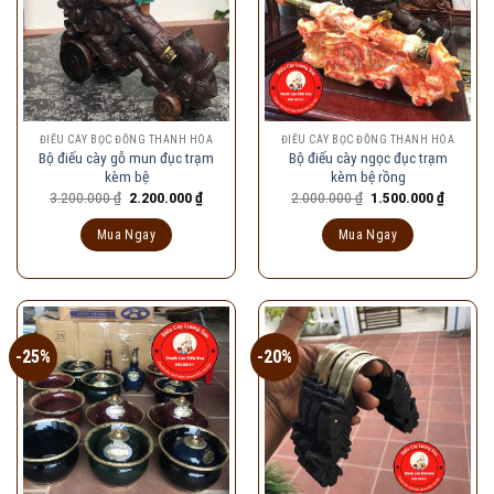
ĐIẾU CÀY BỌC ĐỒNG THANH HÓA
ĐIẾU CÀY BỌC ĐỒNG THANH HÓA
Bộ điếu cày gỗ mun đục trạm
Bộ điếu cày ngọc đục trạm
kèm bệ
kèm bệ rồng
Giá
Giá
Giá
Giá
3.200.000
₫
2.200.000
₫
2.000.000
₫
1.500.000
₫
gốc
hiện
gốc
hiện
là:
tại
là:
tại
Mua Ngay
Mua Ngay
3.200.000 ₫.
là:
2.000.000 ₫.
là:
2.200.000 ₫.
1.500.00
-25%
-20%