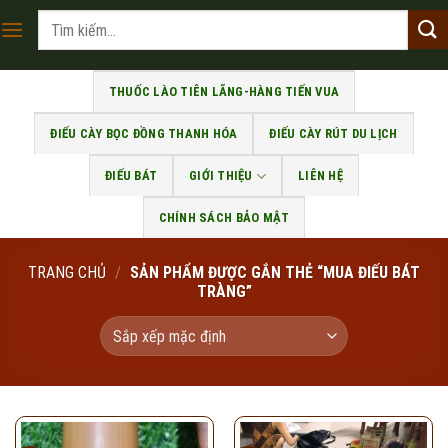
Skip
Tìm
to
kiếm:
content
THUỐC LÀO TIÊN LÃNG-HÀNG TIẾN VUA
ĐIẾU CÀY BỌC ĐỒNG THANH HÓA
ĐIẾU CÀY RÚT DU LỊCH
ĐIẾU BÁT
GIỚI THIỆU
LIÊN HỆ
CHÍNH SÁCH BẢO MẬT
TRANG CHỦ
/
SẢN PHẨM ĐƯỢC GẮN THẺ “MUA ĐIẾU BÁT
TRÀNG”