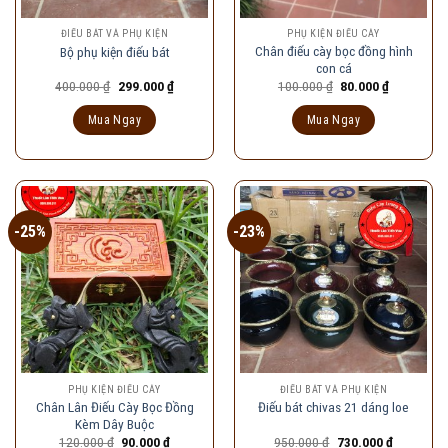
ĐIẾU BÁT VÀ PHỤ KIỆN
PHỤ KIỆN ĐIẾU CÀY
Chân điếu cày bọc đồng hình
Bộ phụ kiện điếu bát
con cá
Giá
Giá
Giá
Giá
400.000
₫
299.000
₫
100.000
₫
80.000
₫
gốc
hiện
gốc
hiện
là:
tại
là:
tại
Mua Ngay
Mua Ngay
400.000 ₫.
là:
100.000 ₫.
là:
299.000 ₫.
80.000 ₫.
-25%
-23%
PHỤ KIỆN ĐIẾU CÀY
ĐIẾU BÁT VÀ PHỤ KIỆN
Chân Lân Điếu Cày Bọc Đồng
Điếu bát chivas 21 dáng loe
Kèm Dây Buộc
Giá
Giá
Giá
Giá
120.000
₫
90.000
₫
950.000
₫
730.000
₫