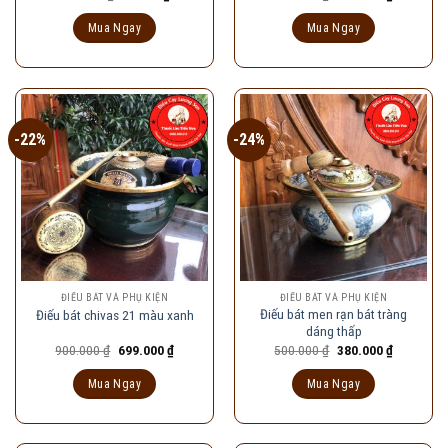
gốc
hiện
gốc
hiện
là:
tại
là:
tại
Mua Ngay
Mua Ngay
120.000 ₫.
là:
950.000 ₫.
là:
90.000 ₫.
730.000 ₫
-22%
-24%
ĐIẾU BÁT VÀ PHỤ KIỆN
ĐIẾU BÁT VÀ PHỤ KIỆN
Điếu bát men rạn bát tràng
Điếu bát chivas 21 màu xanh
dáng thấp
Giá
Giá
Giá
Giá
900.000
₫
699.000
₫
500.000
₫
380.000
₫
gốc
hiện
gốc
hiện
là:
tại
là:
tại
Mua Ngay
Mua Ngay
900.000 ₫.
là:
500.000 ₫.
là:
699.000 ₫.
380.000 ₫