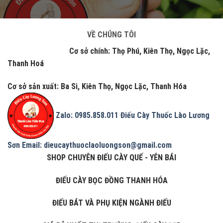
VỀ CHÚNG TÔI
Cơ sở chính: Thọ Phú, Kiên Thọ, Ngọc Lặc,
Thanh Hoá
Cơ sở sản xuất: Ba Si, Kiên Thọ, Ngọc Lặc, Thanh Hóa
Zalo: 0985.858.011
Điếu Cày Thuốc Lào Lương
Sơn
Email: dieucaythuoclaoluongson@gmail.com
SHOP CHUYÊN ĐIẾU CÀY QUẾ - YÊN BÁI
ĐIẾU CÀY BỌC ĐỒNG THANH HÓA
ĐIẾU BÁT VÀ PHỤ KIỆN NGÀNH ĐIẾU