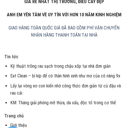
GIÁ RẺ NHẤT THỊ TRƯỜNG, ĐIẾU CÀY ĐẸP
ANH EM YÊN TÂM VỀ UY TÍN VỚI HƠN 10 NĂM KINH NGHIỆM
GIAO HÀNG TOÀN QUỐC
GIÁ ĐÃ BAO GỒM PHÍ VẬN CHUYỂN
NHẬN HÀNG THANH TOÁN TẠI NHÀ
Tin tức
Kỹ thuật trồng rau sạch trong chậu xốp tại nhà đơn giản
Eat Clean – bí kíp để có thân hình xinh như mơ của cô nàng 9x
Lấy lại vòng eo con kiến nhờ công thức đơn giản từ củ đậu và
rau cải
KM: Tháng giải phóng mỡ thừa, da xấu, độc tố trong cơ thể
Trang chủ
Giới thiệu