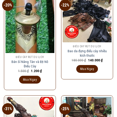
-20%
-22%
ĐIẾU CÀY RÚT DU LỊCH
Bao da đựng điếu cày nhiều
kích thước
ĐIẾU CÀY RÚT DU LỊCH
Giá
Giá
180.000
₫
140.000
₫
Bán Sỉ Nâng Tàn và Bịt Nõ
gốc
hiện
Điếu Cày
là:
tại
Mua Ngay
180.000 ₫.
là:
Giá
Giá
1.500
₫
1.200
₫
140.000 ₫
gốc
hiện
là:
tại
Mua Ngay
1.500 ₫.
là:
1.200 ₫.
-31%
-25%