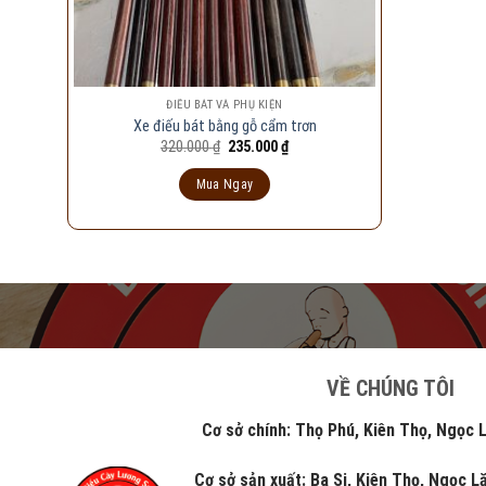
ĐIẾU BÁT VÀ PHỤ KIỆN
Xe điếu bát bằng gỗ cẩm trơn
Giá
Giá
320.000
₫
235.000
₫
gốc
hiện
là:
tại
Mua Ngay
320.000 ₫.
là:
235.000 ₫.
VỀ CHÚNG TÔI
Cơ sở chính: Thọ Phú, Kiên Thọ, Ngọc Lặc
Cơ sở sản xuất: Ba Si, Kiên Thọ, Ngọc 