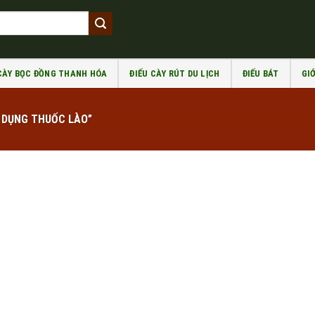
 CÀY BỌC ĐỒNG THANH HÓA
ĐIẾU CÀY RÚT DU LỊCH
ĐIẾU BÁT
GIỚ
 DỤNG THUỐC LÀO”