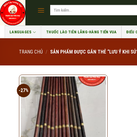
Skip
Tìm
to
kiếm:
content
LANGUAGES
THUỐC LÀO TIÊN LÃNG-HÀNG TIẾN VUA
ĐIẾU
TRANG CHỦ
/
SẢN PHẨM ĐƯỢC GẮN THẺ “LƯU Ý KHI SỬ
-27%