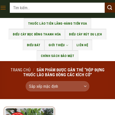
Skip
Tìm
to
kiếm:
content
THUỐC LÀO TIÊN LÃNG-HÀNG TIẾN VUA
ĐIẾU CÀY BỌC ĐỒNG THANH HÓA
ĐIẾU CÀY RÚT DU LỊCH
ĐIẾU BÁT
GIỚI THIỆU
LIÊN HỆ
CHÍNH SÁCH BẢO MẬT
TRANG CHỦ
/
SẢN PHẨM ĐƯỢC GẮN THẺ “HỘP ĐỰNG
THUỐC LÀO BẰNG ĐỒNG CÁC KÍCH CỠ”