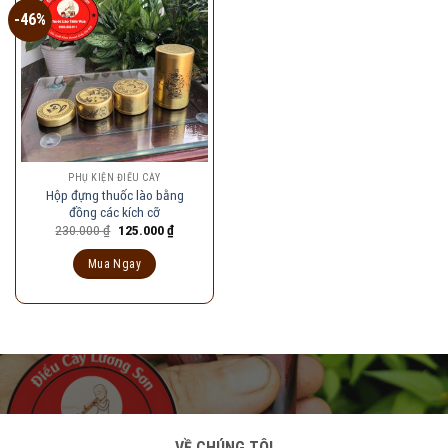
-46%
PHỤ KIỆN ĐIẾU CÀY
Hộp đựng thuốc lào bằng
đồng các kích cỡ
Giá
Giá
230.000
₫
125.000
₫
gốc
hiện
là:
tại
Mua Ngay
230.000 ₫.
là:
125.000 ₫.
VỀ CHÚNG TÔI