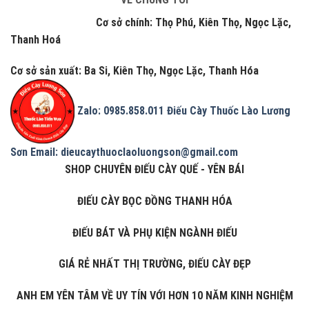
Cơ sở chính: Thọ Phú, Kiên Thọ, Ngọc Lặc,
Thanh Hoá
Cơ sở sản xuất: Ba Si, Kiên Thọ, Ngọc Lặc, Thanh Hóa
Zalo: 0985.858.011
Điếu Cày Thuốc Lào Lương
Sơn
Email: dieucaythuoclaoluongson@gmail.com
SHOP CHUYÊN ĐIẾU CÀY QUẾ - YÊN BÁI
ĐIẾU CÀY BỌC ĐỒNG THANH HÓA
ĐIẾU BÁT VÀ PHỤ KIỆN NGÀNH ĐIẾU
GIÁ RẺ NHẤT THỊ TRƯỜNG, ĐIẾU CÀY ĐẸP
ANH EM YÊN TÂM VỀ UY TÍN VỚI HƠN 10 NĂM KINH NGHIỆM