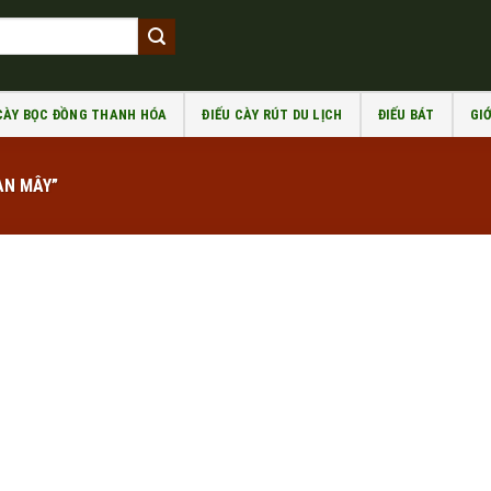
 CÀY BỌC ĐỒNG THANH HÓA
ĐIẾU CÀY RÚT DU LỊCH
ĐIẾU BÁT
GIỚ
AN MÂY”