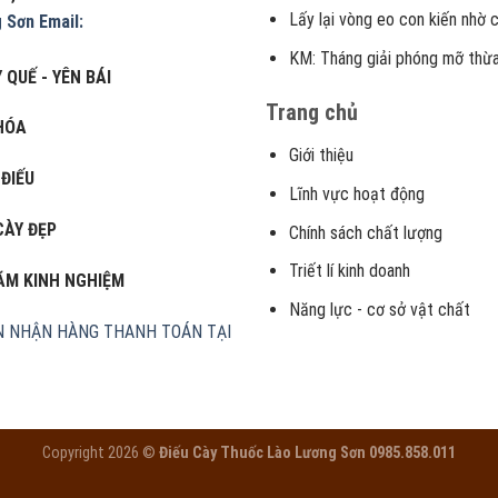
Lấy lại vòng eo con kiến nhờ 
g Sơn
Email:
KM: Tháng giải phóng mỡ thừa
 QUẾ - YÊN BÁI
Trang chủ
HÓA
Giới thiệu
 ĐIẾU
Lĩnh vực hoạt động
CÀY ĐẸP
Chính sách chất lượng
Triết lí kinh doanh
NĂM KINH NGHIỆM
Năng lực - cơ sở vật chất
N
NHẬN HÀNG THANH TOÁN TẠI
Copyright 2026 ©
Điếu Cày Thuốc Lào Lương Sơn 0985.858.011