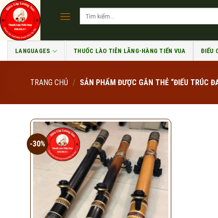
Skip
Tìm
to
kiếm:
content
LANGUAGES
THUỐC LÀO TIÊN LÃNG-HÀNG TIẾN VUA
ĐIẾU
TRANG CHỦ
/
SẢN PHẨM ĐƯỢC GẮN THẺ “ĐIẾU TRÚC Đ
-30%