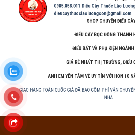
0985.858.011
Điếu Cày Thuốc Lào Lươn
dieucaythuoclaoluongson@gmail.com
SHOP CHUYÊN ĐIẾU CÀY
ĐIẾU CÀY BỌC ĐỒNG THANH 
ĐIẾU BÁT VÀ PHỤ KIỆN NGÀNH
GIÁ RẺ NHẤT THỊ TRƯỜNG, ĐIẾU 
ANH EM YÊN TÂM VỀ UY TÍN VỚI HƠN 10 
GIAO HÀNG TOÀN QUỐC
GIÁ ĐÃ BAO GỒM PHÍ VẬN CHUYỂ
NHÀ