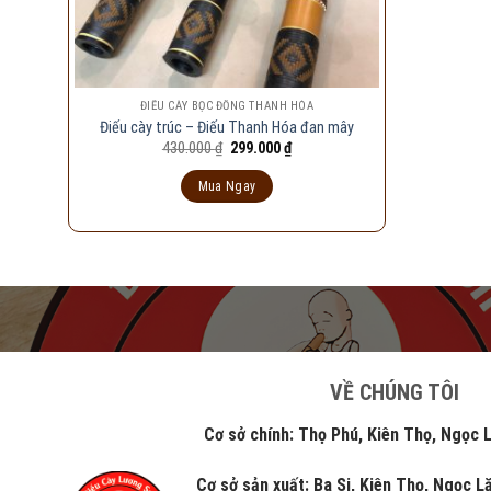
ĐIẾU CÀY BỌC ĐỒNG THANH HÓA
Điếu cày trúc – Điếu Thanh Hóa đan mây
Giá
Giá
430.000
₫
299.000
₫
gốc
hiện
là:
tại
Mua Ngay
430.000 ₫.
là:
299.000 ₫.
VỀ CHÚNG TÔI
Cơ sở chính: Thọ Phú, Kiên Thọ, Ngọc Lặc
Cơ sở sản xuất: Ba Si, Kiên Thọ, Ngọc 