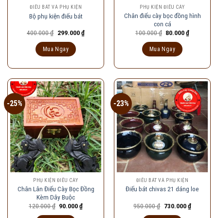
ĐIẾU BÁT VÀ PHỤ KIỆN
PHỤ KIỆN ĐIẾU CÀY
Chân điếu cày bọc đồng hình
Bộ phụ kiện điếu bát
con cá
Giá
Giá
Giá
Giá
400.000
₫
299.000
₫
100.000
₫
80.000
₫
gốc
hiện
gốc
hiện
là:
tại
là:
tại
Mua Ngay
Mua Ngay
400.000 ₫.
là:
100.000 ₫.
là:
299.000 ₫.
80.000 ₫.
-25%
-23%
PHỤ KIỆN ĐIẾU CÀY
ĐIẾU BÁT VÀ PHỤ KIỆN
Chân Lân Điếu Cày Bọc Đồng
Điếu bát chivas 21 dáng loe
Kèm Dây Buộc
Giá
Giá
Giá
Giá
120.000
₫
90.000
₫
950.000
₫
730.000
₫
gốc
hiện
gốc
hiện