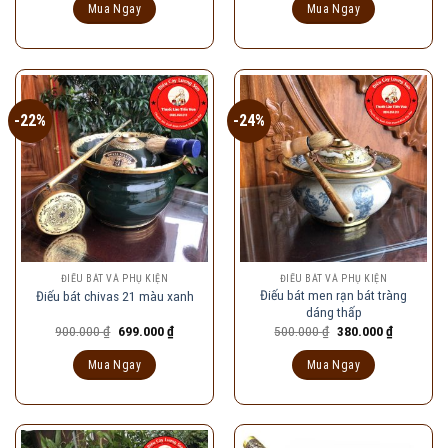
là:
tại
là:
tại
Mua Ngay
Mua Ngay
120.000 ₫.
là:
950.000 ₫.
là:
90.000 ₫.
730.000 ₫
-22%
-24%
ĐIẾU BÁT VÀ PHỤ KIỆN
ĐIẾU BÁT VÀ PHỤ KIỆN
Điếu bát men rạn bát tràng
Điếu bát chivas 21 màu xanh
dáng thấp
Giá
Giá
Giá
Giá
900.000
₫
699.000
₫
500.000
₫
380.000
₫
gốc
hiện
gốc
hiện
là:
tại
là:
tại
Mua Ngay
Mua Ngay
900.000 ₫.
là:
500.000 ₫.
là:
699.000 ₫.
380.000 ₫