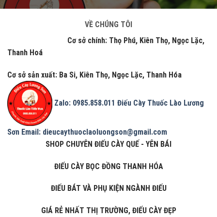
VỀ CHÚNG TÔI
Cơ sở chính: Thọ Phú, Kiên Thọ, Ngọc Lặc,
Thanh Hoá
Cơ sở sản xuất: Ba Si, Kiên Thọ, Ngọc Lặc, Thanh Hóa
Zalo: 0985.858.011
Điếu Cày Thuốc Lào Lương
Sơn
Email: dieucaythuoclaoluongson@gmail.com
SHOP CHUYÊN ĐIẾU CÀY QUẾ - YÊN BÁI
ĐIẾU CÀY BỌC ĐỒNG THANH HÓA
ĐIẾU BÁT VÀ PHỤ KIỆN NGÀNH ĐIẾU
GIÁ RẺ NHẤT THỊ TRƯỜNG, ĐIẾU CÀY ĐẸP