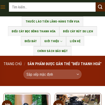
Skip
Tìm
to
kiếm:
content
THUỐC LÀO TIÊN LÃNG-HÀNG TIẾN VUA
ĐIẾU CÀY BỌC ĐỒNG THANH HÓA
ĐIẾU CÀY RÚT DU LỊCH
ĐIẾU BÁT
GIỚI THIỆU
LIÊN HỆ
CHÍNH SÁCH BẢO MẬT
TRANG CHỦ
/
SẢN PHẨM ĐƯỢC GẮN THẺ “ĐIẾU THANH HOÁ”