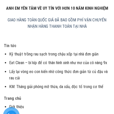
ANH EM YÊN TÂM VỀ UY TÍN VỚI HƠN 10 NĂM KINH NGHIỆM
GIAO HÀNG TOÀN QUỐC
GIÁ ĐÃ BAO GỒM PHÍ VẬN CHUYỂN
NHẬN HÀNG THANH TOÁN TẠI NHÀ
Tin tức
Kỹ thuật trồng rau sạch trong chậu xốp tại nhà đơn giản
Eat Clean – bí kíp để có thân hình xinh như mơ của cô nàng 9x
Lấy lại vòng eo con kiến nhờ công thức đơn giản từ củ đậu và
rau cải
KM: Tháng giải phóng mỡ thừa, da xấu, độc tố trong cơ thể
Trang chủ
Giới thiệu