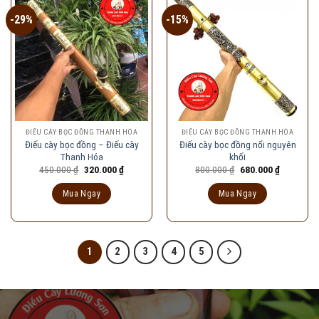
-29%
-15%
ĐIẾU CÀY BỌC ĐỒNG THANH HÓA
ĐIẾU CÀY BỌC ĐỒNG THANH HÓA
Điếu cày bọc đồng – Điếu cày
Điếu cày bọc đồng nổi nguyên
Thanh Hóa
khối
Giá
Giá
Giá
Giá
450.000
₫
320.000
₫
800.000
₫
680.000
₫
gốc
hiện
gốc
hiện
là:
tại
là:
tại
Mua Ngay
Mua Ngay
450.000 ₫.
là:
800.000 ₫.
là:
320.000 ₫.
680.000 ₫
1
2
3
4
5