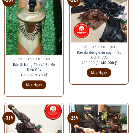
-20%
-22%
ĐIẾU CÀY RÚT DU LỊCH
Bao da đựng điếu cày nhiều
kích thước
ĐIẾU CÀY RÚT DU LỊCH
Giá
Giá
180.000
₫
140.000
₫
Bán Sỉ Nâng Tàn và Bịt Nõ
gốc
hiện
Điếu Cày
là:
tại
Mua Ngay
180.000 ₫.
là:
Giá
Giá
1.500
₫
1.200
₫
140.000 ₫
gốc
hiện
là:
tại
Mua Ngay
1.500 ₫.
là:
1.200 ₫.
-31%
-25%