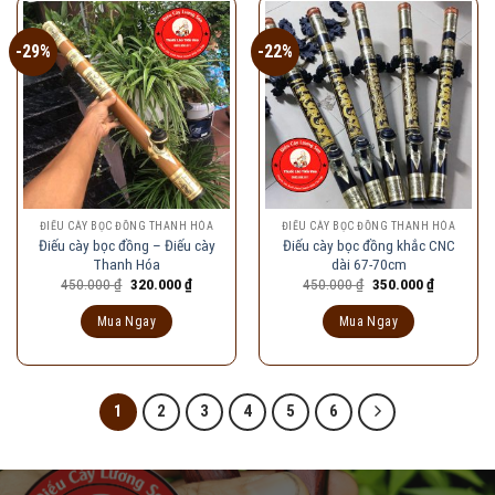
-29%
-22%
ĐIẾU CÀY BỌC ĐỒNG THANH HÓA
ĐIẾU CÀY BỌC ĐỒNG THANH HÓA
Điếu cày bọc đồng – Điếu cày
Điếu cày bọc đồng khắc CNC
Thanh Hóa
dài 67-70cm
Giá
Giá
Giá
Giá
450.000
₫
320.000
₫
450.000
₫
350.000
₫
gốc
hiện
gốc
hiện
là:
tại
là:
tại
Mua Ngay
Mua Ngay
450.000 ₫.
là:
450.000 ₫.
là:
320.000 ₫.
350.000 ₫
1
2
3
4
5
6