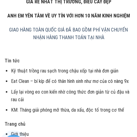
GIÁ RẺ NHẤT THỊ TRƯỜNG, ĐIẾU CÀY ĐẸP
ANH EM YÊN TÂM VỀ UY TÍN VỚI HƠN 10 NĂM KINH NGHIỆM
GIAO HÀNG TOÀN QUỐC
GIÁ ĐÃ BAO GỒM PHÍ VẬN CHUYỂN
NHẬN HÀNG THANH TOÁN TẠI NHÀ
Tin tức
Kỹ thuật trồng rau sạch trong chậu xốp tại nhà đơn giản
Eat Clean – bí kíp để có thân hình xinh như mơ của cô nàng 9x
Lấy lại vòng eo con kiến nhờ công thức đơn giản từ củ đậu và
rau cải
KM: Tháng giải phóng mỡ thừa, da xấu, độc tố trong cơ thể
Trang chủ
Giới thiệu