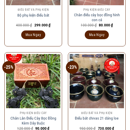
ĐIẾU BÁT VÀ PHỤ KIỆN
PHỤ KIỆN ĐIẾU CÀY
Chân điếu cày bọc đồng hình
Bộ phụ kiện điếu bát
con cá
Giá
Giá
Giá
Giá
400.000
₫
299.000
₫
100.000
₫
80.000
₫
gốc
hiện
gốc
hiện
là:
tại
là:
tại
Mua Ngay
Mua Ngay
400.000 ₫.
là:
100.000 ₫.
là:
299.000 ₫.
80.000 ₫.
-25%
-23%
PHỤ KIỆN ĐIẾU CÀY
ĐIẾU BÁT VÀ PHỤ KIỆN
Chân Lân Điếu Cày Bọc Đồng
Điếu bát chivas 21 dáng loe
Kèm Dây Buộc
Giá
Giá
Giá
Giá
120.000
₫
90.000
₫
950.000
₫
730.000
₫