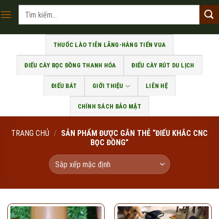
Skip
Tìm
to
kiếm:
content
THUỐC LÀO TIÊN LÃNG-HÀNG TIẾN VUA
ĐIẾU CÀY BỌC ĐỒNG THANH HÓA
ĐIẾU CÀY RÚT DU LỊCH
ĐIẾU BÁT
GIỚI THIỆU
LIÊN HỆ
CHÍNH SÁCH BẢO MẬT
TRANG CHỦ
/
SẢN PHẨM ĐƯỢC GẮN THẺ “ĐIẾU KHẮC CNC
BỌC ĐỒNG”