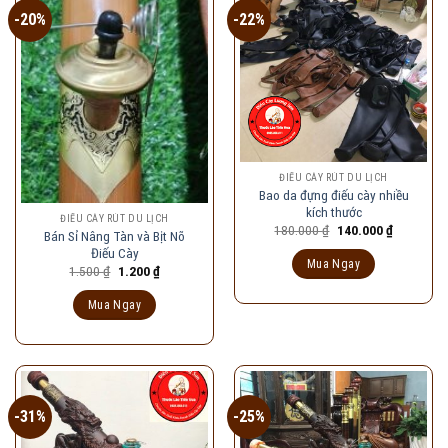
-20%
-22%
ĐIẾU CÀY RÚT DU LỊCH
Bao da đựng điếu cày nhiều
kích thước
ĐIẾU CÀY RÚT DU LỊCH
Giá
Giá
180.000
₫
140.000
₫
Bán Sỉ Nâng Tàn và Bịt Nõ
gốc
hiện
Điếu Cày
là:
tại
Mua Ngay
180.000 ₫.
là:
Giá
Giá
1.500
₫
1.200
₫
140.000 ₫
gốc
hiện
là:
tại
Mua Ngay
1.500 ₫.
là:
1.200 ₫.
-31%
-25%