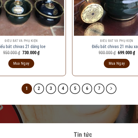
ĐIẾU BÁT VÀ PHỤ KIỆN
ĐIẾU BÁT VÀ PHỤ KIỆN
iếu bát chivas 21 dáng loe
Điếu bát chivas 21 màu x
Giá
Giá
Giá
G
950.000
₫
730.000
₫
900.000
₫
699.000
₫
gốc
hiện
gốc
h
là:
tại
là:
tạ
Mua Ngay
Mua Ngay
950.000 ₫.
là:
900.000 ₫.
là
730.000 ₫.
6
1
2
3
4
5
6
7
Tin tức