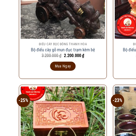
ĐIẾU CÀY BỌC ĐỒNG THANH HÓA
Đ
Bộ điếu cày gỗ mun đục trạm kèm bệ
Bộ điếu
Giá
Giá
3.200.000
₫
2.200.000
₫
gốc
hiện
là:
tại
Mua Ngay
3.200.000 ₫.
là:
2.200.000 ₫.
-25%
-23%