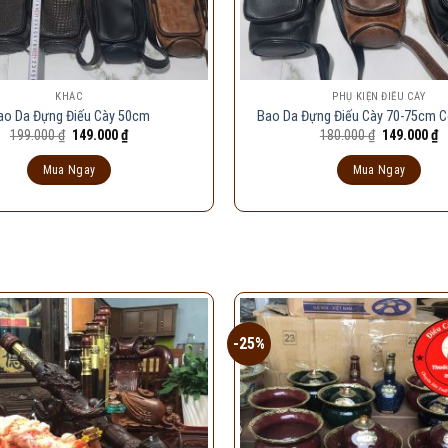
KHÁC
PHỤ KIỆN ĐIẾU CÀY
ao Da Đựng Điếu Cày 50cm
Bao Da Đựng Điếu Cày 70-75cm C
Giá
Giá
Giá
G
199.000
₫
149.000
₫
180.000
₫
149.000
₫
gốc
hiện
gốc
h
là:
tại
là:
tạ
Mua Ngay
Mua Ngay
199.000 ₫.
là:
180.000 ₫.
là
149.000 ₫.
1
-25%