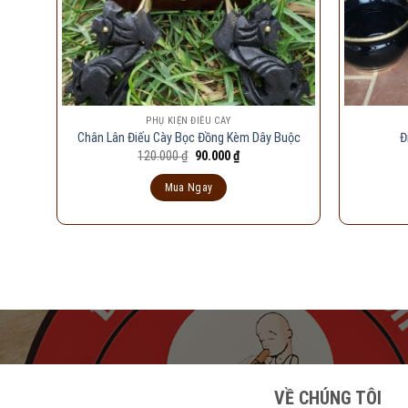
PHỤ KIỆN ĐIẾU CÀY
Chân Lân Điếu Cày Bọc Đồng Kèm Dây Buộc
Đ
Giá
Giá
120.000
₫
90.000
₫
gốc
hiện
là:
tại
Mua Ngay
120.000 ₫.
là:
90.000 ₫.
VỀ CHÚNG TÔI