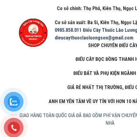
Cơ sở chính: Thọ Phú, Kiên Thọ, Ngọc Lặc
Cơ sở sản xuất: Ba Si, Kiên Thọ, Ngọc 
0985.858.011
Điếu Cày Thuốc Lào Lươn
dieucaythuoclaoluongson@gmail.com
SHOP CHUYÊN ĐIẾU CÀY
ĐIẾU CÀY BỌC ĐỒNG THANH 
ĐIẾU BÁT VÀ PHỤ KIỆN NGÀNH
GIÁ RẺ NHẤT THỊ TRƯỜNG, ĐIẾU 
ANH EM YÊN TÂM VỀ UY TÍN VỚI HƠN 10 
GIAO HÀNG TOÀN QUỐC
GIÁ ĐÃ BAO GỒM PHÍ VẬN CHUYỂ
NHÀ