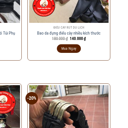
ĐIẾU CÀY RÚT DU LỊCH
ó Túi Phụ
Bao da đựng điếu cày nhiều kích thước
iá
Giá
Giá
180.000
₫
140.000
₫
iện
gốc
hiện
i
là:
tại
Mua Ngay
:
180.000 ₫.
là:
49.000 ₫.
140.000 ₫.
-20%