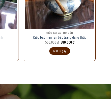
ĐIẾU BÁT VÀ PHỤ KIỆN
anh
Điếu bát men rạn bát tràng dáng thấp
iá
Giá
Giá
500.000
₫
380.000
₫
iện
gốc
hiện
i
là:
tại
Mua Ngay
:
500.000 ₫.
là:
99.000 ₫.
380.000 ₫.