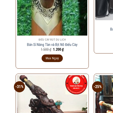
B
ĐIẾU CÀY RÚT DU LỊCH
Bán Sỉ Nâng Tàn và Bịt Nõ Điếu Cày
Giá
Giá
1.500
₫
1.200
₫
gốc
hiện
là:
tại
Mua Ngay
1.500 ₫.
là:
1.200 ₫.
-31%
-25%