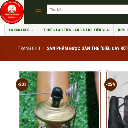
Skip
Tìm
to
kiếm:
content
LANGUAGES
THUỐC LÀO TIÊN LÃNG-HÀNG TIẾN VUA
ĐIẾU
TRANG CHỦ
/
SẢN PHẨM ĐƯỢC GẮN THẺ “ĐIẾU CÀY RÚT
-20%
-25%