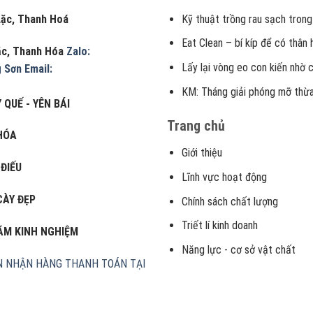
, Thanh Hoá
Kỹ thuật trồng rau sạch trong
Eat Clean – bí kíp để có thân
Lặc, Thanh Hóa
Zalo:
Lấy lại vòng eo con kiến nhờ 
g Sơn
Email:
KM: Tháng giải phóng mỡ thừa
 QUẾ - YÊN BÁI
Trang chủ
HÓA
Giới thiệu
 ĐIẾU
Lĩnh vực hoạt động
CÀY ĐẸP
Chính sách chất lượng
Triết lí kinh doanh
NĂM KINH NGHIỆM
Năng lực - cơ sở vật chất
N
NHẬN HÀNG THANH TOÁN TẠI