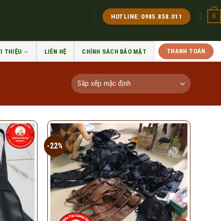
0
HOTLINE: 0985.858.011
THANH TOÁN
I THIỆU
LIÊN HỆ
CHÍNH SÁCH BẢO MẬT
-22%