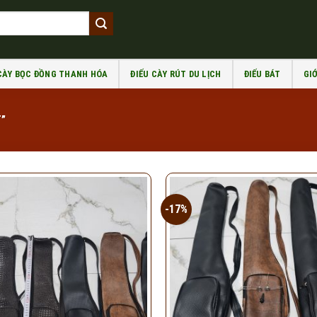
 CÀY BỌC ĐỒNG THANH HÓA
ĐIẾU CÀY RÚT DU LỊCH
ĐIẾU BÁT
GIỚ
”
-17%