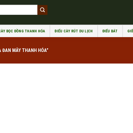
 CÀY BỌC ĐỒNG THANH HÓA
ĐIẾU CÀY RÚT DU LỊCH
ĐIẾU BÁT
GIỚ
A ĐAN MÂY THANH HÓA”