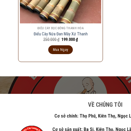
ĐIẾU CÀY BỌC ĐỒNG THANH HÓA
Điếu Cày Nứa Đan Mây Xứ Thanh
Giá
Giá
250.000
₫
199.000
₫
gốc
hiện
là:
tại
Mua Ngay
250.000 ₫.
là:
199.000 ₫.
VỀ CHÚNG TÔI
Cơ sở chính: Thọ Phú, Kiên Thọ, Ngọc Lặc
Cơ sở sản xuất: Ba Si, Kiên Thọ, Ngọc 