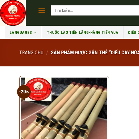
Skip
Tìm
to
kiếm:
content
LANGUAGES
THUỐC LÀO TIÊN LÃNG-HÀNG TIẾN VUA
ĐIẾU
TRANG CHỦ
/
SẢN PHẨM ĐƯỢC GẮN THẺ “ĐIẾU CÀY NỨ
-20%