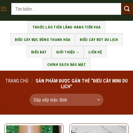
Skip
Tìm
to
kiếm:
content
THUỐC LÀO TIÊN LÃNG-HÀNG TIẾN VUA
ĐIẾU CÀY BỌC ĐỒNG THANH HÓA
ĐIẾU CÀY RÚT DU LỊCH
ĐIẾU BÁT
GIỚI THIỆU
LIÊN HỆ
CHÍNH SÁCH BẢO MẬT
TRANG CHỦ
/
SẢN PHẨM ĐƯỢC GẮN THẺ “ĐIẾU CÀY MINI DU
LỊCH”