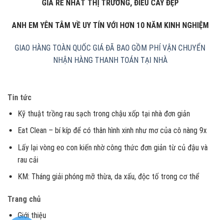
GIÁ RẺ NHẤT THỊ TRƯỜNG, ĐIẾU CÀY ĐẸP
ANH EM YÊN TÂM VỀ UY TÍN VỚI HƠN 10 NĂM KINH NGHIỆM
GIAO HÀNG TOÀN QUỐC
GIÁ ĐÃ BAO GỒM PHÍ VẬN CHUYỂN
NHẬN HÀNG THANH TOÁN TẠI NHÀ
Tin tức
Kỹ thuật trồng rau sạch trong chậu xốp tại nhà đơn giản
Eat Clean – bí kíp để có thân hình xinh như mơ của cô nàng 9x
Lấy lại vòng eo con kiến nhờ công thức đơn giản từ củ đậu và
rau cải
KM: Tháng giải phóng mỡ thừa, da xấu, độc tố trong cơ thể
Trang chủ
Giới thiệu