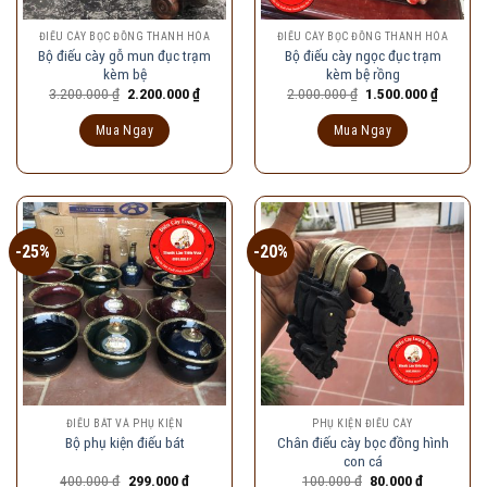
ĐIẾU CÀY BỌC ĐỒNG THANH HÓA
ĐIẾU CÀY BỌC ĐỒNG THANH HÓA
Bộ điếu cày gỗ mun đục trạm
Bộ điếu cày ngọc đục trạm
kèm bệ
kèm bệ rồng
Giá
Giá
Giá
Giá
3.200.000
₫
2.200.000
₫
2.000.000
₫
1.500.000
₫
gốc
hiện
gốc
hiện
là:
tại
là:
tại
Mua Ngay
Mua Ngay
3.200.000 ₫.
là:
2.000.000 ₫.
là:
2.200.000 ₫.
1.500.00
-25%
-20%
ĐIẾU BÁT VÀ PHỤ KIỆN
PHỤ KIỆN ĐIẾU CÀY
Chân điếu cày bọc đồng hình
Bộ phụ kiện điếu bát
con cá
Giá
Giá
Giá
Giá
400.000
₫
299.000
₫
100.000
₫
80.000
₫