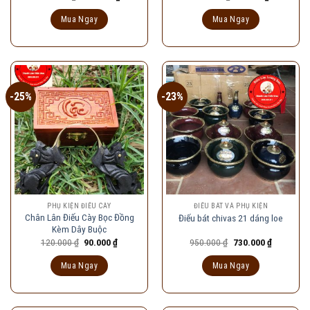
gốc
hiện
gốc
hiện
là:
tại
là:
tại
Mua Ngay
Mua Ngay
400.000 ₫.
là:
100.000 ₫.
là:
299.000 ₫.
80.000 ₫.
-25%
-23%
PHỤ KIỆN ĐIẾU CÀY
ĐIẾU BÁT VÀ PHỤ KIỆN
Chân Lân Điếu Cày Bọc Đồng
Điếu bát chivas 21 dáng loe
Kèm Dây Buộc
Giá
Giá
Giá
Giá
120.000
₫
90.000
₫
950.000
₫
730.000
₫
gốc
hiện
gốc
hiện
là:
tại
là:
tại
Mua Ngay
Mua Ngay
120.000 ₫.
là:
950.000 ₫.
là:
90.000 ₫.
730.000 ₫