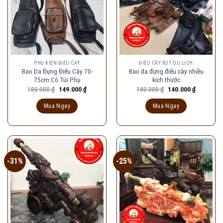
PHỤ KIỆN ĐIẾU CÀY
ĐIẾU CÀY RÚT DU LỊCH
Bao Da Đựng Điếu Cày 70-
Bao da đựng điếu cày nhiều
75cm Có Túi Phụ
kích thước
Giá
Giá
Giá
Giá
180.000
₫
149.000
₫
180.000
₫
140.000
₫
gốc
hiện
gốc
hiện
là:
tại
là:
tại
Mua Ngay
Mua Ngay
180.000 ₫.
là:
180.000 ₫.
là:
149.000 ₫.
140.000 ₫
-31%
-25%