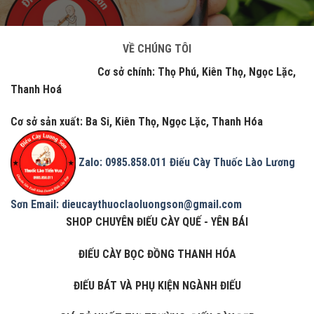
VỀ CHÚNG TÔI
Cơ sở chính: Thọ Phú, Kiên Thọ, Ngọc Lặc,
Thanh Hoá
Cơ sở sản xuất: Ba Si, Kiên Thọ, Ngọc Lặc, Thanh Hóa
Zalo: 0985.858.011
Điếu Cày Thuốc Lào Lương
Sơn
Email: dieucaythuoclaoluongson@gmail.com
SHOP CHUYÊN ĐIẾU CÀY QUẾ - YÊN BÁI
ĐIẾU CÀY BỌC ĐỒNG THANH HÓA
ĐIẾU BÁT VÀ PHỤ KIỆN NGÀNH ĐIẾU