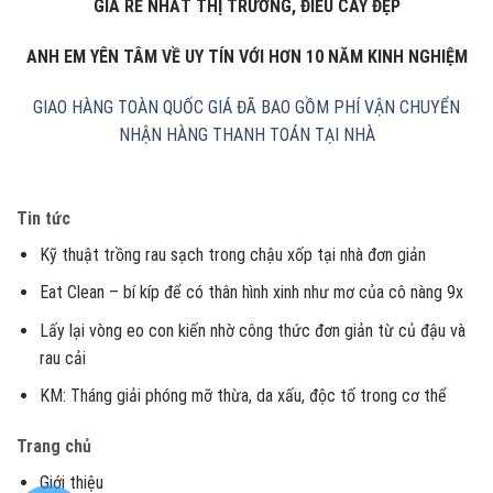
GIÁ RẺ NHẤT THỊ TRƯỜNG, ĐIẾU CÀY ĐẸP
ANH EM YÊN TÂM VỀ UY TÍN VỚI HƠN 10 NĂM KINH NGHIỆM
GIAO HÀNG TOÀN QUỐC
GIÁ ĐÃ BAO GỒM PHÍ VẬN CHUYỂN
NHẬN HÀNG THANH TOÁN TẠI NHÀ
Tin tức
Kỹ thuật trồng rau sạch trong chậu xốp tại nhà đơn giản
Eat Clean – bí kíp để có thân hình xinh như mơ của cô nàng 9x
Lấy lại vòng eo con kiến nhờ công thức đơn giản từ củ đậu và
rau cải
KM: Tháng giải phóng mỡ thừa, da xấu, độc tố trong cơ thể
Trang chủ
Giới thiệu