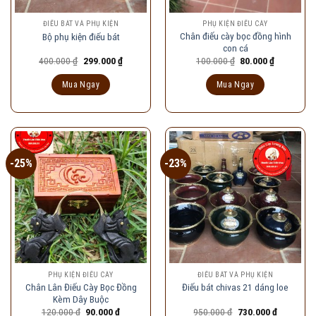
ĐIẾU BÁT VÀ PHỤ KIỆN
PHỤ KIỆN ĐIẾU CÀY
Chân điếu cày bọc đồng hình
Bộ phụ kiện điếu bát
con cá
Giá
Giá
Giá
Giá
400.000
₫
299.000
₫
100.000
₫
80.000
₫
gốc
hiện
gốc
hiện
là:
tại
là:
tại
Mua Ngay
Mua Ngay
400.000 ₫.
là:
100.000 ₫.
là:
299.000 ₫.
80.000 ₫.
-25%
-23%
PHỤ KIỆN ĐIẾU CÀY
ĐIẾU BÁT VÀ PHỤ KIỆN
Chân Lân Điếu Cày Bọc Đồng
Điếu bát chivas 21 dáng loe
Kèm Dây Buộc
Giá
Giá
Giá
Giá
120.000
₫
90.000
₫
950.000
₫
730.000
₫