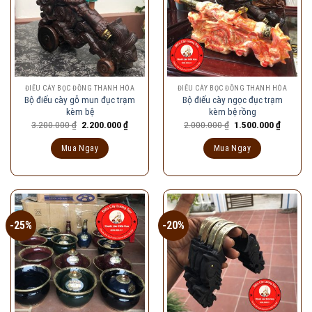
ĐIẾU CÀY BỌC ĐỒNG THANH HÓA
ĐIẾU CÀY BỌC ĐỒNG THANH HÓA
Bộ điếu cày gỗ mun đục trạm
Bộ điếu cày ngọc đục trạm
kèm bệ
kèm bệ rồng
Giá
Giá
Giá
Giá
3.200.000
₫
2.200.000
₫
2.000.000
₫
1.500.000
₫
gốc
hiện
gốc
hiện
là:
tại
là:
tại
Mua Ngay
Mua Ngay
3.200.000 ₫.
là:
2.000.000 ₫.
là:
2.200.000 ₫.
1.500.00
-25%
-20%