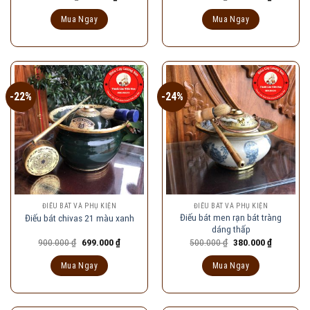
gốc
hiện
gốc
hiện
là:
tại
là:
tại
Mua Ngay
Mua Ngay
120.000 ₫.
là:
950.000 ₫.
là:
90.000 ₫.
730.000 ₫
-22%
-24%
ĐIẾU BÁT VÀ PHỤ KIỆN
ĐIẾU BÁT VÀ PHỤ KIỆN
Điếu bát men rạn bát tràng
Điếu bát chivas 21 màu xanh
dáng thấp
Giá
Giá
Giá
Giá
900.000
₫
699.000
₫
500.000
₫
380.000
₫
gốc
hiện
gốc
hiện
là:
tại
là:
tại
Mua Ngay
Mua Ngay
900.000 ₫.
là:
500.000 ₫.
là:
699.000 ₫.
380.000 ₫