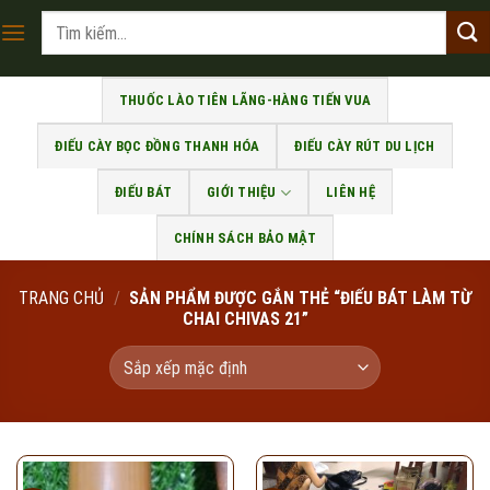
Skip
Tìm
to
kiếm:
content
THUỐC LÀO TIÊN LÃNG-HÀNG TIẾN VUA
ĐIẾU CÀY BỌC ĐỒNG THANH HÓA
ĐIẾU CÀY RÚT DU LỊCH
ĐIẾU BÁT
GIỚI THIỆU
LIÊN HỆ
CHÍNH SÁCH BẢO MẬT
TRANG CHỦ
/
SẢN PHẨM ĐƯỢC GẮN THẺ “ĐIẾU BÁT LÀM TỪ
CHAI CHIVAS 21”