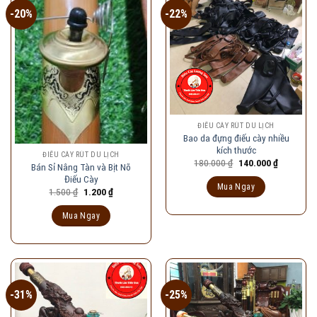
-20%
-22%
ĐIẾU CÀY RÚT DU LỊCH
Bao da đựng điếu cày nhiều
kích thước
ĐIẾU CÀY RÚT DU LỊCH
Giá
Giá
180.000
₫
140.000
₫
Bán Sỉ Nâng Tàn và Bịt Nõ
gốc
hiện
Điếu Cày
là:
tại
Mua Ngay
180.000 ₫.
là:
Giá
Giá
1.500
₫
1.200
₫
140.000 ₫
gốc
hiện
là:
tại
Mua Ngay
1.500 ₫.
là:
1.200 ₫.
-31%
-25%