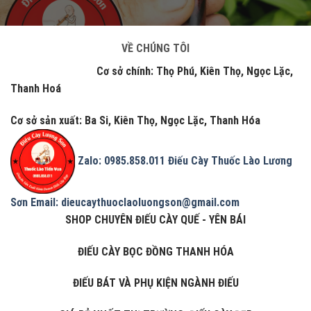
VỀ CHÚNG TÔI
Cơ sở chính: Thọ Phú, Kiên Thọ, Ngọc Lặc,
Thanh Hoá
Cơ sở sản xuất: Ba Si, Kiên Thọ, Ngọc Lặc, Thanh Hóa
Zalo: 0985.858.011
Điếu Cày Thuốc Lào Lương
Sơn
Email: dieucaythuoclaoluongson@gmail.com
SHOP CHUYÊN ĐIẾU CÀY QUẾ - YÊN BÁI
ĐIẾU CÀY BỌC ĐỒNG THANH HÓA
ĐIẾU BÁT VÀ PHỤ KIỆN NGÀNH ĐIẾU