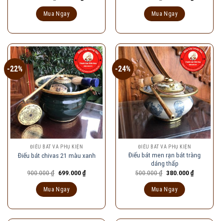
gốc
hiện
gốc
hiện
là:
tại
là:
tại
Mua Ngay
Mua Ngay
120.000 ₫.
là:
950.000 ₫.
là:
90.000 ₫.
730.000 ₫
-22%
-24%
ĐIẾU BÁT VÀ PHỤ KIỆN
ĐIẾU BÁT VÀ PHỤ KIỆN
Điếu bát men rạn bát tràng
Điếu bát chivas 21 màu xanh
dáng thấp
Giá
Giá
Giá
Giá
900.000
₫
699.000
₫
500.000
₫
380.000
₫
gốc
hiện
gốc
hiện
là:
tại
là:
tại
Mua Ngay
Mua Ngay
900.000 ₫.
là:
500.000 ₫.
là:
699.000 ₫.
380.000 ₫