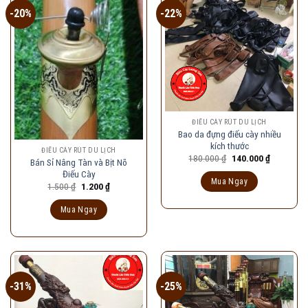
-20%
-22%
ĐIẾU CÀY RÚT DU LỊCH
Bao da đựng điếu cày nhiều
kích thước
ĐIẾU CÀY RÚT DU LỊCH
Giá
Giá
180.000
₫
140.000
₫
Bán Sỉ Nâng Tàn và Bịt Nõ
gốc
hiện
Điếu Cày
là:
tại
Mua Ngay
180.000 ₫.
là:
Giá
Giá
1.500
₫
1.200
₫
140.000 ₫
gốc
hiện
là:
tại
Mua Ngay
1.500 ₫.
là:
1.200 ₫.
-31%
-25%