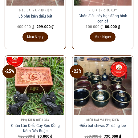
ĐIẾU BÁT VÀ PHỤ KIỆN
PHỤ KIỆN ĐIẾU CÀY
Chân điếu cày bọc đồng hình
Bộ phụ kiện điếu bát
con cá
Giá
Giá
Giá
Giá
400.000
₫
299.000
₫
100.000
₫
80.000
₫
gốc
hiện
gốc
hiện
là:
tại
là:
tại
Mua Ngay
Mua Ngay
400.000 ₫.
là:
100.000 ₫.
là:
299.000 ₫.
80.000 ₫.
-25%
-23%
PHỤ KIỆN ĐIẾU CÀY
ĐIẾU BÁT VÀ PHỤ KIỆN
Chân Lân Điếu Cày Bọc Đồng
Điếu bát chivas 21 dáng loe
Kèm Dây Buộc
Giá
Giá
Giá
Giá
120.000
₫
90.000
₫
950.000
₫
730.000
₫