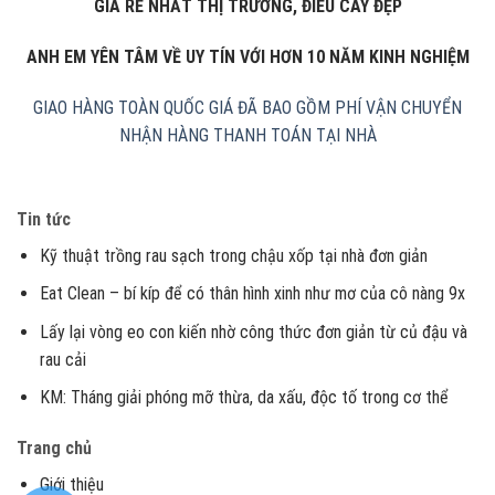
GIÁ RẺ NHẤT THỊ TRƯỜNG, ĐIẾU CÀY ĐẸP
ANH EM YÊN TÂM VỀ UY TÍN VỚI HƠN 10 NĂM KINH NGHIỆM
GIAO HÀNG TOÀN QUỐC
GIÁ ĐÃ BAO GỒM PHÍ VẬN CHUYỂN
NHẬN HÀNG THANH TOÁN TẠI NHÀ
Tin tức
Kỹ thuật trồng rau sạch trong chậu xốp tại nhà đơn giản
Eat Clean – bí kíp để có thân hình xinh như mơ của cô nàng 9x
Lấy lại vòng eo con kiến nhờ công thức đơn giản từ củ đậu và
rau cải
KM: Tháng giải phóng mỡ thừa, da xấu, độc tố trong cơ thể
Trang chủ
Giới thiệu