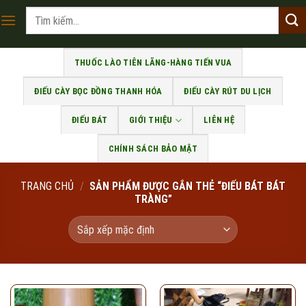
Skip
Tìm
to
kiếm:
content
THUỐC LÀO TIÊN LÃNG-HÀNG TIẾN VUA
ĐIẾU CÀY BỌC ĐỒNG THANH HÓA
ĐIẾU CÀY RÚT DU LỊCH
ĐIẾU BÁT
GIỚI THIỆU
LIÊN HỆ
CHÍNH SÁCH BẢO MẬT
TRANG CHỦ
/
SẢN PHẨM ĐƯỢC GẮN THẺ “ĐIẾU BÁT BÁT
TRÀNG”