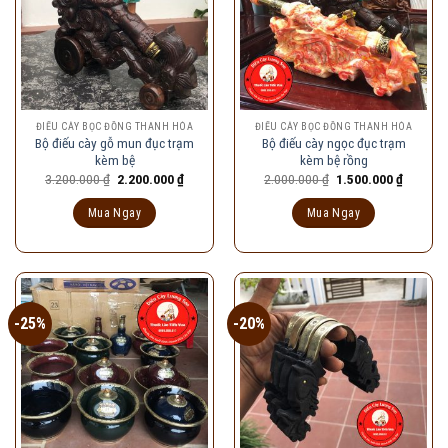
ĐIẾU CÀY BỌC ĐỒNG THANH HÓA
ĐIẾU CÀY BỌC ĐỒNG THANH HÓA
Bộ điếu cày gỗ mun đục trạm
Bộ điếu cày ngọc đục trạm
kèm bệ
kèm bệ rồng
Giá
Giá
Giá
Giá
3.200.000
₫
2.200.000
₫
2.000.000
₫
1.500.000
₫
gốc
hiện
gốc
hiện
là:
tại
là:
tại
Mua Ngay
Mua Ngay
3.200.000 ₫.
là:
2.000.000 ₫.
là:
2.200.000 ₫.
1.500.00
-25%
-20%