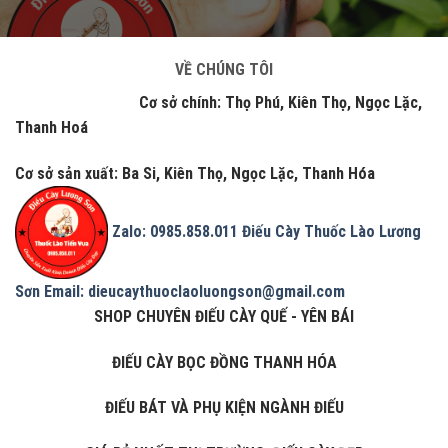
VỀ CHÚNG TÔI
Cơ sở chính: Thọ Phú, Kiên Thọ, Ngọc Lặc,
Thanh Hoá
Cơ sở sản xuất: Ba Si, Kiên Thọ, Ngọc Lặc, Thanh Hóa
Zalo: 0985.858.011
Điếu Cày Thuốc Lào Lương
Sơn
Email: dieucaythuoclaoluongson@gmail.com
SHOP CHUYÊN ĐIẾU CÀY QUẾ - YÊN BÁI
ĐIẾU CÀY BỌC ĐỒNG THANH HÓA
ĐIẾU BÁT VÀ PHỤ KIỆN NGÀNH ĐIẾU