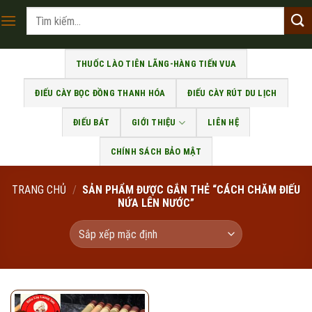
Skip
Tìm
to
kiếm:
content
THUỐC LÀO TIÊN LÃNG-HÀNG TIẾN VUA
ĐIẾU CÀY BỌC ĐỒNG THANH HÓA
ĐIẾU CÀY RÚT DU LỊCH
ĐIẾU BÁT
GIỚI THIỆU
LIÊN HỆ
CHÍNH SÁCH BẢO MẬT
TRANG CHỦ
/
SẢN PHẨM ĐƯỢC GẮN THẺ “CÁCH CHĂM ĐIẾU
NỨA LÊN NƯỚC”