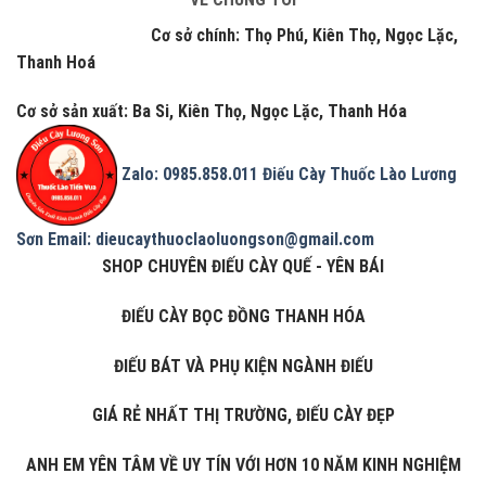
Cơ sở chính: Thọ Phú, Kiên Thọ, Ngọc Lặc,
Thanh Hoá
Cơ sở sản xuất: Ba Si, Kiên Thọ, Ngọc Lặc, Thanh Hóa
Zalo: 0985.858.011
Điếu Cày Thuốc Lào Lương
Sơn
Email: dieucaythuoclaoluongson@gmail.com
SHOP CHUYÊN ĐIẾU CÀY QUẾ - YÊN BÁI
ĐIẾU CÀY BỌC ĐỒNG THANH HÓA
ĐIẾU BÁT VÀ PHỤ KIỆN NGÀNH ĐIẾU
GIÁ RẺ NHẤT THỊ TRƯỜNG, ĐIẾU CÀY ĐẸP
ANH EM YÊN TÂM VỀ UY TÍN VỚI HƠN 10 NĂM KINH NGHIỆM