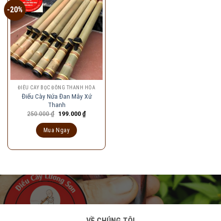
-20%
ĐIẾU CÀY BỌC ĐỒNG THANH HÓA
Điếu Cày Nứa Đan Mây Xứ
Thanh
Giá
Giá
250.000
₫
199.000
₫
gốc
hiện
là:
tại
Mua Ngay
250.000 ₫.
là:
199.000 ₫.
VỀ CHÚNG TÔI