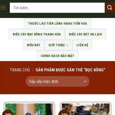
Skip
Tìm
to
kiếm:
content
THUỐC LÀO TIÊN LÃNG-HÀNG TIẾN VUA
ĐIẾU CÀY BỌC ĐỒNG THANH HÓA
ĐIẾU CÀY RÚT DU LỊCH
ĐIẾU BÁT
GIỚI THIỆU
LIÊN HỆ
CHÍNH SÁCH BẢO MẬT
TRANG CHỦ
/
SẢN PHẨM ĐƯỢC GẮN THẺ “BỌC ĐỒNG”