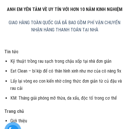
ANH EM YÊN TÂM VỀ UY TÍN VỚI HƠN 10 NĂM KINH NGHIỆM
GIAO HÀNG TOÀN QUỐC
GIÁ ĐÃ BAO GỒM PHÍ VẬN CHUYỂN
NHẬN HÀNG THANH TOÁN TẠI NHÀ
Tin tức
Kỹ thuật trồng rau sạch trong chậu xốp tại nhà đơn giản
Eat Clean – bí kíp để có thân hình xinh như mơ của cô nàng 9x
Lấy lại vòng eo con kiến nhờ công thức đơn giản từ củ đậu và
rau cải
KM: Tháng giải phóng mỡ thừa, da xấu, độc tố trong cơ thể
Trang chủ
Giới thiệu