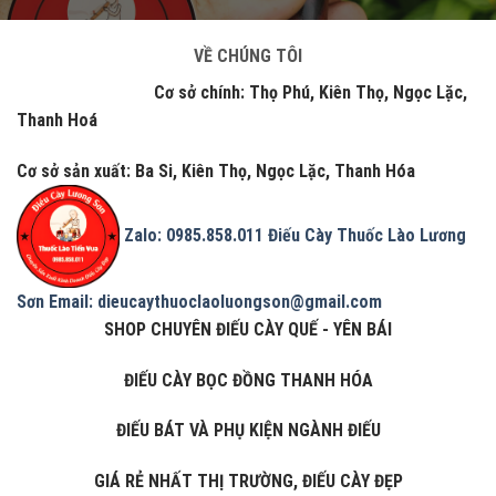
VỀ CHÚNG TÔI
Cơ sở chính: Thọ Phú, Kiên Thọ, Ngọc Lặc,
Thanh Hoá
Cơ sở sản xuất: Ba Si, Kiên Thọ, Ngọc Lặc, Thanh Hóa
Zalo: 0985.858.011
Điếu Cày Thuốc Lào Lương
Sơn
Email: dieucaythuoclaoluongson@gmail.com
SHOP CHUYÊN ĐIẾU CÀY QUẾ - YÊN BÁI
ĐIẾU CÀY BỌC ĐỒNG THANH HÓA
ĐIẾU BÁT VÀ PHỤ KIỆN NGÀNH ĐIẾU
GIÁ RẺ NHẤT THỊ TRƯỜNG, ĐIẾU CÀY ĐẸP