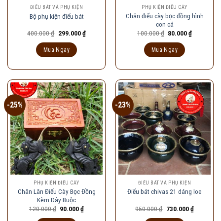
ĐIẾU BÁT VÀ PHỤ KIỆN
PHỤ KIỆN ĐIẾU CÀY
Chân điếu cày bọc đồng hình
Bộ phụ kiện điếu bát
con cá
Giá
Giá
Giá
Giá
400.000
₫
299.000
₫
100.000
₫
80.000
₫
gốc
hiện
gốc
hiện
là:
tại
là:
tại
Mua Ngay
Mua Ngay
400.000 ₫.
là:
100.000 ₫.
là:
299.000 ₫.
80.000 ₫.
-25%
-23%
PHỤ KIỆN ĐIẾU CÀY
ĐIẾU BÁT VÀ PHỤ KIỆN
Chân Lân Điếu Cày Bọc Đồng
Điếu bát chivas 21 dáng loe
Kèm Dây Buộc
Giá
Giá
Giá
Giá
120.000
₫
90.000
₫
950.000
₫
730.000
₫
gốc
hiện
gốc
hiện