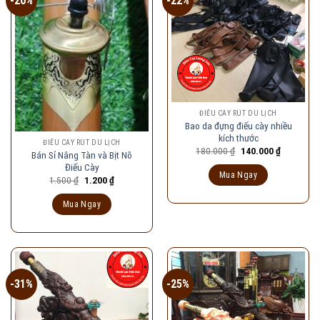
-20%
-22%
ĐIẾU CÀY RÚT DU LỊCH
Bao da đựng điếu cày nhiều
kích thước
ĐIẾU CÀY RÚT DU LỊCH
Giá
Giá
180.000
₫
140.000
₫
Bán Sỉ Nâng Tàn và Bịt Nõ
gốc
hiện
Điếu Cày
là:
tại
Mua Ngay
180.000 ₫.
là:
Giá
Giá
1.500
₫
1.200
₫
140.000 ₫
gốc
hiện
là:
tại
Mua Ngay
1.500 ₫.
là:
1.200 ₫.
-31%
-25%