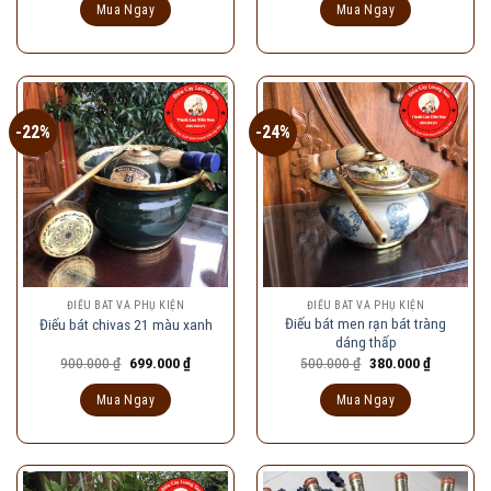
là:
tại
là:
tại
Mua Ngay
Mua Ngay
120.000 ₫.
là:
950.000 ₫.
là:
90.000 ₫.
730.000 ₫
-22%
-24%
ĐIẾU BÁT VÀ PHỤ KIỆN
ĐIẾU BÁT VÀ PHỤ KIỆN
Điếu bát men rạn bát tràng
Điếu bát chivas 21 màu xanh
dáng thấp
Giá
Giá
Giá
Giá
900.000
₫
699.000
₫
500.000
₫
380.000
₫
gốc
hiện
gốc
hiện
là:
tại
là:
tại
Mua Ngay
Mua Ngay
900.000 ₫.
là:
500.000 ₫.
là:
699.000 ₫.
380.000 ₫