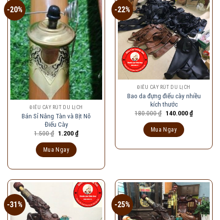
-20%
-22%
ĐIẾU CÀY RÚT DU LỊCH
Bao da đựng điếu cày nhiều
kích thước
ĐIẾU CÀY RÚT DU LỊCH
Giá
Giá
180.000
₫
140.000
₫
Bán Sỉ Nâng Tàn và Bịt Nõ
gốc
hiện
Điếu Cày
là:
tại
Mua Ngay
180.000 ₫.
là:
Giá
Giá
1.500
₫
1.200
₫
140.000 ₫
gốc
hiện
là:
tại
Mua Ngay
1.500 ₫.
là:
1.200 ₫.
-31%
-25%