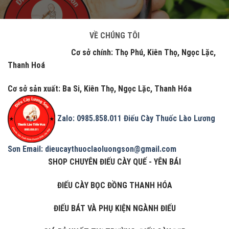
VỀ CHÚNG TÔI
Cơ sở chính: Thọ Phú, Kiên Thọ, Ngọc Lặc,
Thanh Hoá
Cơ sở sản xuất: Ba Si, Kiên Thọ, Ngọc Lặc, Thanh Hóa
Zalo: 0985.858.011
Điếu Cày Thuốc Lào Lương
Sơn
Email: dieucaythuoclaoluongson@gmail.com
SHOP CHUYÊN ĐIẾU CÀY QUẾ - YÊN BÁI
ĐIẾU CÀY BỌC ĐỒNG THANH HÓA
ĐIẾU BÁT VÀ PHỤ KIỆN NGÀNH ĐIẾU