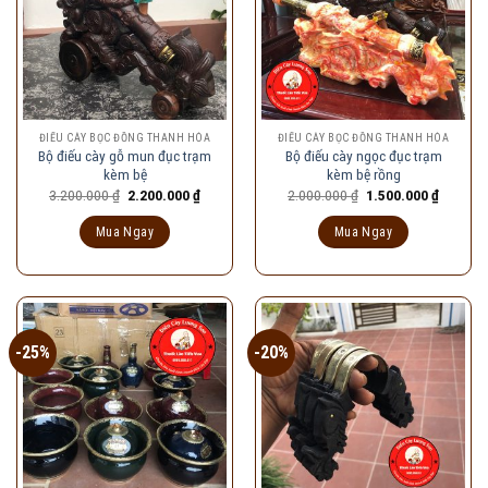
ĐIẾU CÀY BỌC ĐỒNG THANH HÓA
ĐIẾU CÀY BỌC ĐỒNG THANH HÓA
Bộ điếu cày gỗ mun đục trạm
Bộ điếu cày ngọc đục trạm
kèm bệ
kèm bệ rồng
Giá
Giá
Giá
Giá
3.200.000
₫
2.200.000
₫
2.000.000
₫
1.500.000
₫
gốc
hiện
gốc
hiện
là:
tại
là:
tại
Mua Ngay
Mua Ngay
3.200.000 ₫.
là:
2.000.000 ₫.
là:
2.200.000 ₫.
1.500.00
-25%
-20%