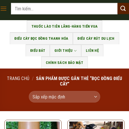
Skip
Tìm
to
kiếm:
content
THUỐC LÀO TIÊN LÃNG-HÀNG TIẾN VUA
ĐIẾU CÀY BỌC ĐỒNG THANH HÓA
ĐIẾU CÀY RÚT DU LỊCH
ĐIẾU BÁT
GIỚI THIỆU
LIÊN HỆ
CHÍNH SÁCH BẢO MẬT
TRANG CHỦ
/
SẢN PHẨM ĐƯỢC GẮN THẺ “BỌC ĐỒNG ĐIẾU
CÀY”