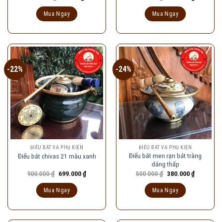
gốc
hiện
gốc
hiện
là:
tại
là:
tại
Mua Ngay
Mua Ngay
120.000 ₫.
là:
950.000 ₫.
là:
90.000 ₫.
730.000 ₫
-22%
-24%
ĐIẾU BÁT VÀ PHỤ KIỆN
ĐIẾU BÁT VÀ PHỤ KIỆN
Điếu bát men rạn bát tràng
Điếu bát chivas 21 màu xanh
dáng thấp
Giá
Giá
Giá
Giá
900.000
₫
699.000
₫
500.000
₫
380.000
₫
gốc
hiện
gốc
hiện
là:
tại
là:
tại
Mua Ngay
Mua Ngay
900.000 ₫.
là:
500.000 ₫.
là:
699.000 ₫.
380.000 ₫