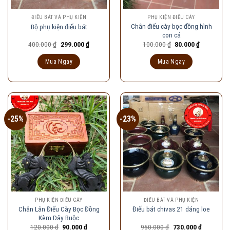
ĐIẾU BÁT VÀ PHỤ KIỆN
PHỤ KIỆN ĐIẾU CÀY
Chân điếu cày bọc đồng hình
Bộ phụ kiện điếu bát
con cá
Giá
Giá
Giá
Giá
400.000
₫
299.000
₫
100.000
₫
80.000
₫
gốc
hiện
gốc
hiện
là:
tại
là:
tại
Mua Ngay
Mua Ngay
400.000 ₫.
là:
100.000 ₫.
là:
299.000 ₫.
80.000 ₫.
-25%
-23%
PHỤ KIỆN ĐIẾU CÀY
ĐIẾU BÁT VÀ PHỤ KIỆN
Chân Lân Điếu Cày Bọc Đồng
Điếu bát chivas 21 dáng loe
Kèm Dây Buộc
Giá
Giá
Giá
Giá
120.000
₫
90.000
₫
950.000
₫
730.000
₫