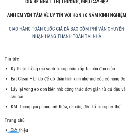
GIÁ RẺ NHẤT THỊ TRƯỜNG, ĐIẾU CÀY ĐẸP
ANH EM YÊN TÂM VỀ UY TÍN VỚI HƠN 10 NĂM KINH NGHIỆM
GIAO HÀNG TOÀN QUỐC
GIÁ ĐÃ BAO GỒM PHÍ VẬN CHUYỂN
NHẬN HÀNG THANH TOÁN TẠI NHÀ
Tin tức
Kỹ thuật trồng rau sạch trong chậu xốp tại nhà đơn giản
Eat Clean – bí kíp để có thân hình xinh như mơ của cô nàng 9x
Lấy lại vòng eo con kiến nhờ công thức đơn giản từ củ đậu và
rau cải
KM: Tháng giải phóng mỡ thừa, da xấu, độc tố trong cơ thể
Trang chủ
Giới thiệu