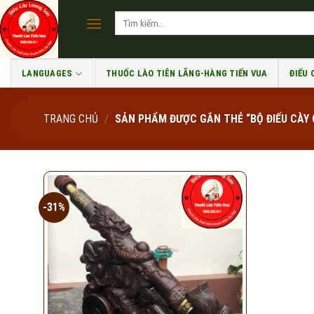
Skip
Tìm
to
kiếm:
content
LANGUAGES
THUỐC LÀO TIÊN LÃNG-HÀNG TIẾN VUA
ĐIẾU
TRANG CHỦ
/
SẢN PHẨM ĐƯỢC GẮN THẺ “BỘ ĐIẾU CÀY 
-31%