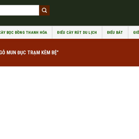
 CÀY BỌC ĐỒNG THANH HÓA
ĐIẾU CÀY RÚT DU LỊCH
ĐIẾU BÁT
GIỚ
GỖ MUN ĐỤC TRẠM KÈM BỆ”