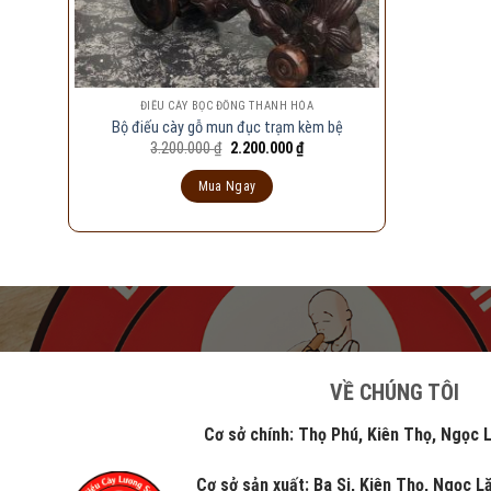
ĐIẾU CÀY BỌC ĐỒNG THANH HÓA
Bộ điếu cày gỗ mun đục trạm kèm bệ
Giá
Giá
3.200.000
₫
2.200.000
₫
gốc
hiện
là:
tại
Mua Ngay
3.200.000 ₫.
là:
2.200.000 ₫.
VỀ CHÚNG TÔI
Cơ sở chính: Thọ Phú, Kiên Thọ, Ngọc Lặc
Cơ sở sản xuất: Ba Si, Kiên Thọ, Ngọc 