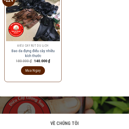
-22%
ĐIẾU CÀY RÚT DU LỊCH
Bao da đựng điếu cày nhiều
kích thước
Giá
Giá
180.000
₫
140.000
₫
gốc
hiện
là:
tại
Mua Ngay
180.000 ₫.
là:
140.000 ₫.
VỀ CHÚNG TÔI