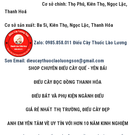
Cơ sở chính: Thọ Phú, Kiên Thọ, Ngọc Lặc,
Thanh Hoá
Cơ sở sản xuất: Ba Si, Kiên Thọ, Ngọc Lặc, Thanh Hóa
Zalo: 0985.858.011
Điếu Cày Thuốc Lào Lương
Sơn
Email: dieucaythuoclaoluongson@gmail.com
SHOP CHUYÊN ĐIẾU CÀY QUẾ - YÊN BÁI
ĐIẾU CÀY BỌC ĐỒNG THANH HÓA
ĐIẾU BÁT VÀ PHỤ KIỆN NGÀNH ĐIẾU
GIÁ RẺ NHẤT THỊ TRƯỜNG, ĐIẾU CÀY ĐẸP
ANH EM YÊN TÂM VỀ UY TÍN VỚI HƠN 10 NĂM KINH NGHIỆM