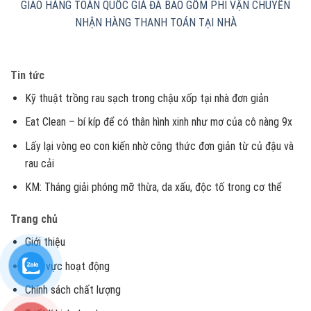
GIAO HÀNG TOÀN QUỐC
GIÁ ĐÃ BAO GỒM PHÍ VẬN CHUYỂN
NHẬN HÀNG THANH TOÁN TẠI NHÀ
Tin tức
Kỹ thuật trồng rau sạch trong chậu xốp tại nhà đơn giản
Eat Clean – bí kíp để có thân hình xinh như mơ của cô nàng 9x
Lấy lại vòng eo con kiến nhờ công thức đơn giản từ củ đậu và
rau cải
KM: Tháng giải phóng mỡ thừa, da xấu, độc tố trong cơ thể
Trang chủ
Giới thiệu
Lĩnh vực hoạt động
Chính sách chất lượng