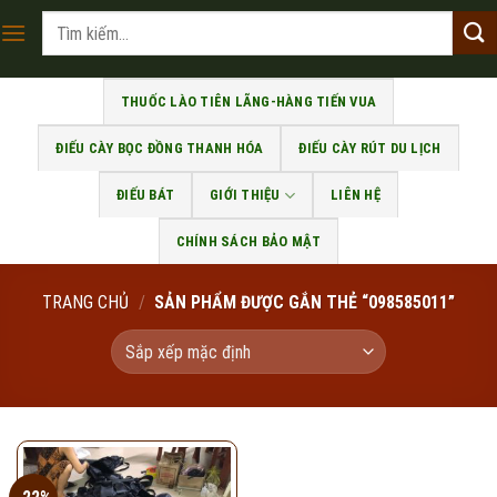
Skip
Tìm
to
kiếm:
content
THUỐC LÀO TIÊN LÃNG-HÀNG TIẾN VUA
ĐIẾU CÀY BỌC ĐỒNG THANH HÓA
ĐIẾU CÀY RÚT DU LỊCH
ĐIẾU BÁT
GIỚI THIỆU
LIÊN HỆ
CHÍNH SÁCH BẢO MẬT
TRANG CHỦ
/
SẢN PHẨM ĐƯỢC GẮN THẺ “098585011”