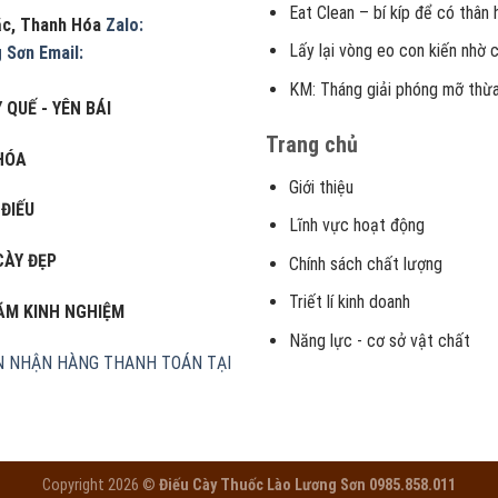
Eat Clean – bí kíp để có thân
Lặc, Thanh Hóa
Zalo:
Lấy lại vòng eo con kiến nhờ 
g Sơn
Email:
KM: Tháng giải phóng mỡ thừa
 QUẾ - YÊN BÁI
Trang chủ
HÓA
Giới thiệu
 ĐIẾU
Lĩnh vực hoạt động
CÀY ĐẸP
Chính sách chất lượng
Triết lí kinh doanh
NĂM KINH NGHIỆM
Năng lực - cơ sở vật chất
N
NHẬN HÀNG THANH TOÁN TẠI
Copyright 2026 ©
Điếu Cày Thuốc Lào Lương Sơn 0985.858.011