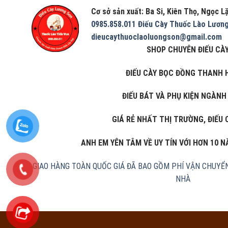
Cơ sở sản xuất: Ba Si, Kiên Thọ, Ngọc 
0985.858.011
Điếu Cày Thuốc Lào Lươn
dieucaythuoclaoluongson@gmail.com
SHOP CHUYÊN ĐIẾU CÀY
ĐIẾU CÀY BỌC ĐỒNG THANH 
ĐIẾU BÁT VÀ PHỤ KIỆN NGÀNH
GIÁ RẺ NHẤT THỊ TRƯỜNG, ĐIẾU 
ANH EM YÊN TÂM VỀ UY TÍN VỚI HƠN 10 
GIAO HÀNG TOÀN QUỐC
GIÁ ĐÃ BAO GỒM PHÍ VẬN CHUYỂ
NHÀ